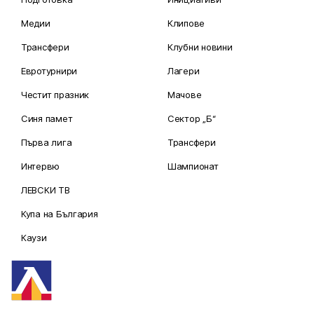
Медии
Клипове
Трансфери
Клубни новини
Евротурнири
Лагери
Честит празник
Мачове
Синя памет
Сектор „Б“
Първа лига
Трансфери
Интервю
Шампионат
ЛЕВСКИ ТВ
Купа на България
Каузи