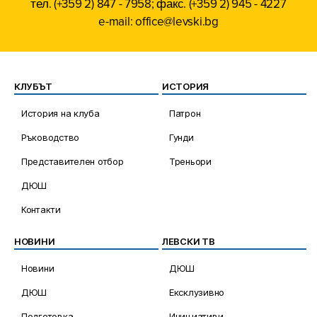
тел. (+359 2) 847 - 7958; факс. (+359 2) 945 - 4227
e-mail: office@levski.bg
КЛУБЪТ
ИСТОРИЯ
История на клуба
Патрон
Ръководство
Гунди
Представителен отбор
Треньори
ДЮШ
Контакти
НОВИНИ
ЛЕВСКИ ТВ
Новини
ДЮШ
ДЮШ
Ексклузивно
Подготовка
Инициативи