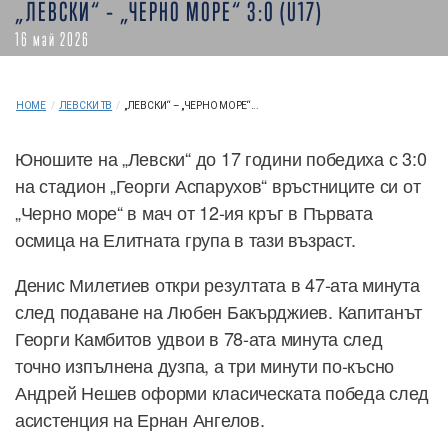
„ЛЕВСКИ“ – „ЧЕРНО МОРЕ“ 3:0 (U17)
16 май 2026
HOME
/
ЛЕВСКИ ТВ
/
„ЛЕВСКИ“ – „ЧЕРНО МОРЕ“...
Юношите на „Левски“ до 17 години победиха с 3:0
на стадион „Георги Аспарухов“ връстниците си от
„Черно море“ в мач от 12-ия кръг в Първата
осмица на Елитната група в тази възраст.
Денис Милетиев откри резултата в 47-ата минута
след подаване на Любен Бакърджиев. Капитанът
Георги Камбитов удвои в 78-ата минута след
точно изпълнена дузпа, а три минути по-късно
Андрей Нешев оформи класическата победа след
асистенция на Ернан Ангелов.