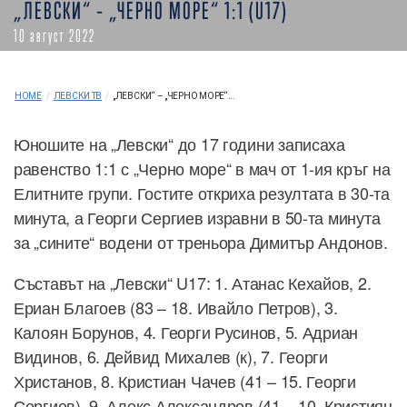
„ЛЕВСКИ“ – „ЧЕРНО МОРЕ“ 1:1 (U17)
10 август 2022
HOME
/
ЛЕВСКИ ТВ
/
„ЛЕВСКИ“ – „ЧЕРНО МОРЕ“...
Юношите на „Левски“ до 17 години записаха
равенство 1:1 с „Черно море“ в мач от 1-ия кръг на
Елитните групи. Гостите откриха резултата в 30-та
минута, а Георги Сергиев изравни в 50-та минута
за „сините“ водени от треньора Димитър Андонов.
Съставът на „Левски“ U17: 1. Атанас Кехайов, 2.
Ериан Благоев (83 – 18. Ивайло Петров), 3.
Калоян Борунов, 4. Георги Русинов, 5. Адриан
Видинов, 6. Дейвид Михалев (к), 7. Георги
Христанов, 8. Кристиан Чачев (41 – 15. Георги
Сергиев), 9. Алекс Александров (41 – 10. Кристиян