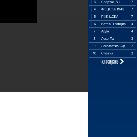
3
Спартак Вн
7
4
ФК ЦСКА 1948
7
5
ПФК ЦСКА
7
6
Ботев Пловдив
4
7
Арда
4
8
Локо Пд
3
9
Локомотив Сф
2
10
Славия
2
класиране