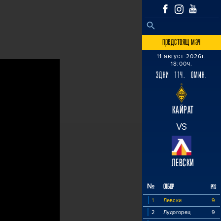
SEARCH BUTTON
Search
for:
предстоящ мач
11 август 2026г.
18:00ч.
3ДНИ 11Ч. 0МИН.
КАЙРАТ
VS
ЛЕВСКИ
№
ОТБОР
PTS
1
Левски
9
2
Лудогорец
9