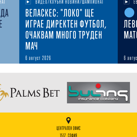
НАТ
ВИДЕО/КЛУБНИ НОВИНИ/ШАМПИОНАТ
Е
ЕДА
ВЕЛАСКЕС: "ЛОКО" ЩЕ
Е
ИГРАЕ ДИРЕКТЕН ФУТБОЛ,
ЛЕВ
ОЧАКВАМ МНОГО ТРУДЕН
MAT
МАЧ
6 август 2026
6 авгу
ЦЕНТРАЛЕН ОФИС
1517, СОФИЯ