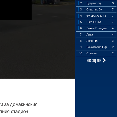
2
Лудогорец
9
3
Спартак Вн
7
4
ФК ЦСКА 1948
7
5
ПФК ЦСКА
7
6
Ботев Пловдив
4
7
Арда
4
8
Локо Пд
3
9
Локомотив Сф
2
10
Славия
2
класиране
и за домакинския
алния стадион