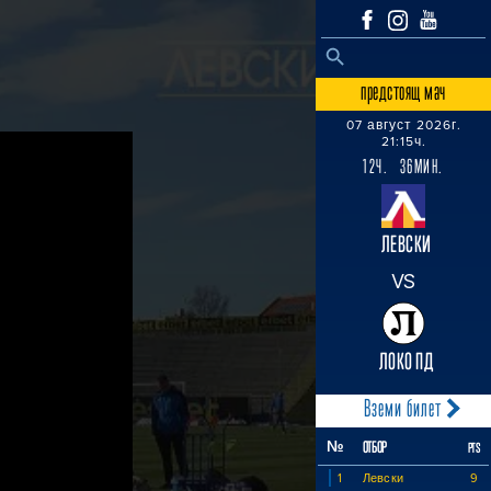
SEARCH BUTTON
Search
for:
предстоящ мач
07 август 2026г.
21:15ч.
12Ч. 36МИН.
ЛЕВСКИ
VS
ЛОКО ПД
Вземи билет
№
ОТБОР
PTS
1
Левски
9