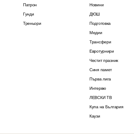
Патрон
Новини
Гунди
ДЮШ
Треньори
Подготовка
Медии
Трансфери
Евротурнири
Честит празник
Синя памет
Първа лига
Интервю
ЛЕВСКИ ТВ
Купа на България
Каузи