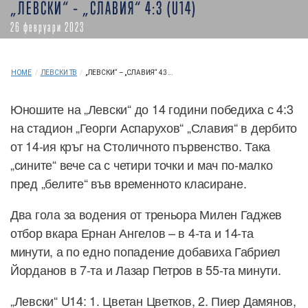
„ЛЕВСКИ“ – „СЛАВИЯ“ 4:3 (U14)
26 февруари 2023
HOME
/
ЛЕВСКИ ТВ
/
„ЛЕВСКИ“ – „СЛАВИЯ“ 4:3...
Юношите на „Левски“ до 14 години победиха с 4:3
на стадион „Георги Аспарухов“ „Славия“ в дербито
от 14-ия кръг на Столичното първенство. Така
„сините“ вече са с четири точки и мач по-малко
пред „белите“ във временното класиране.
Два гола за водения от треньора Милен Гаджев
отбор вкара Ернан Ангелов – в 4-та и 14-та
минути, а по едно попадение добавиха Габриел
Йорданов в 7-та и Лазар Петров в 55-та минути.
„Левски“ U14: 1. Цветан Цветков, 2. Пиер Дамянов,