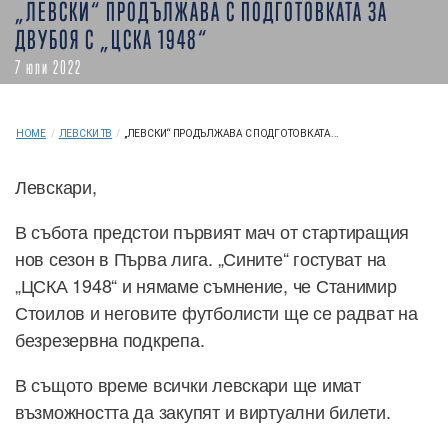
„ЛЕВСКИ“ ПРОДЪЛЖАВА С ПОДГОТОВКАТА ЗА
ДВУБОЯ С „ЦСКА 1948“
7 юли 2022
HOME
/
ЛЕВСКИ ТВ
/
„ЛЕВСКИ“ ПРОДЪЛЖАВА С ПОДГОТОВКАТА...
Левскари,
В събота предстои първият мач от стартиращия
нов сезон в Първа лига. „Сините“ гостуват на
„ЦСКА 1948“ и нямаме съмнение, че Станимир
Стоилов и неговите футболисти ще се радват на
безрезервна подкрепа.
В същото време всички левскари ще имат
възможността да закупят и виртуални билети.