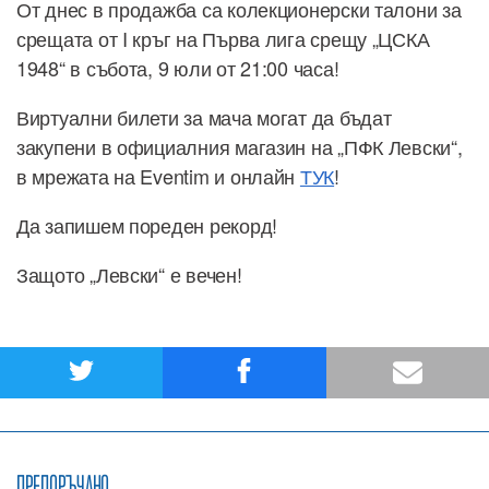
От днес в продажба са колекционерски талони за
срещата от I кръг на Първа лига срещу „ЦСКА
1948“ в събота, 9 юли от 21:00 часа!
Виртуални билети за мача могат да бъдат
закупени в официалния магазин на „ПФК Левски“,
в мрежата на Eventim и онлайн
ТУК
!
Да запишем пореден рекорд!
Защото „Левски“ е вечен!
ПРЕПОРЪЧАНО