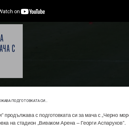
А
АЧА С
ЖАВА ПОДГОТОВКАТА СИ...
“ продължава с подготовката си за мача с „Черно море
вка на стадион „Виваком Арена – Георги Аспарухов“.