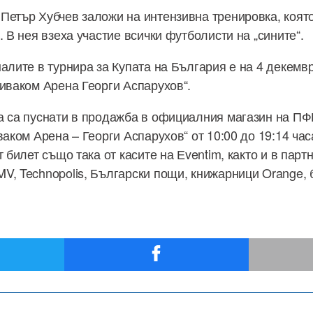
Петър Хубчев заложи на интензивна тренировка, коя
. В нея взеха участие всички футболисти на „сините“.
алите в турнира за Купата на България е на 4 декемвр
Виваком Арена Георги Аспарухов“.
а са пуснати в продажба в официалния магазин на ПФК
иваком Арена – Георги Аспарухов“ от 10:00 до 19:14 ч
т билет също така от касите на Еventim, както и в парт
V, Technopolis, Български пощи, книжарници Orange, 