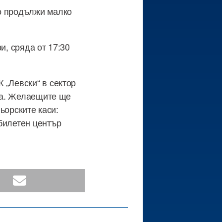
то продължи малко
и, сряда от 17:30
 „Левски“ в сектор
аса. Желаещите ще
ньорските каси:
билетен център