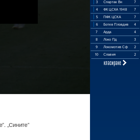
3
Спартак Вн
7
4
ФК ЦСКА 1948
7
5
ПФК ЦСКА
7
6
Ботев Пловдив
4
7
Арда
4
8
Локо Пд
3
9
Локомотив Сф
2
10
Славия
2
класиране
“. „Сините“