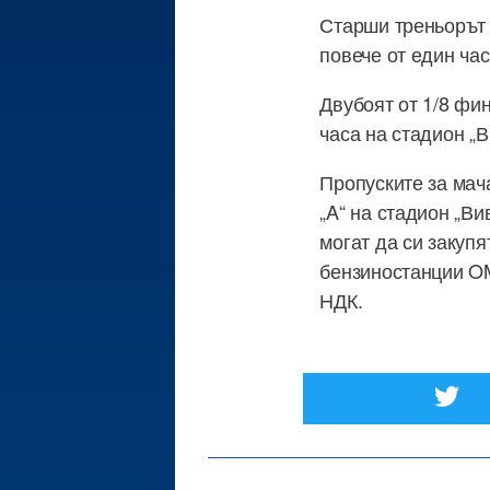
Старши треньорът 
повече от един час
Двубоят от 1/8 фин
часа на стадион „
Пропуските за мач
„A“ на стадион „В
могат да си закупя
бензиностанции OM
НДК.