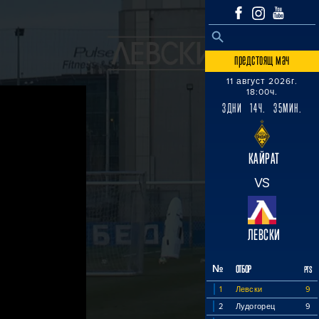
SEARCH BUTTON
Search
for:
предстоящ мач
11 август 2026г.
18:00ч.
3ДНИ 14Ч. 35МИН.
КАЙРАТ
VS
ЛЕВСКИ
№
ОТБОР
PTS
1
Левски
9
2
Лудогорец
9