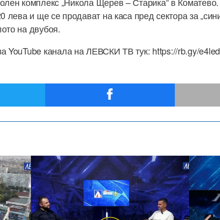
болен комплекс „Никола Щерев – Старика“ в Коматево.
20 лева и ще се продават на каса пред сектора за „си
лото на двубоя.
 YouTube канала на ЛЕВСКИ ТВ тук: https://rb.gy/e4led