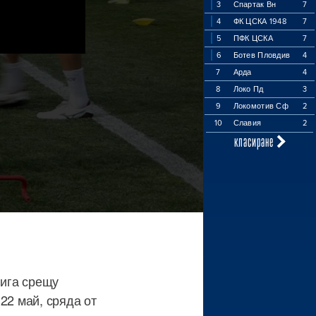
3
Спартак Вн
7
4
ФК ЦСКА 1948
7
5
ПФК ЦСКА
7
6
Ботев Пловдив
4
7
Арда
4
8
Локо Пд
3
9
Локомотив Сф
2
10
Славия
2
класиране
лига срещу
22 май, сряда от