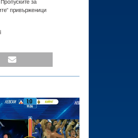
 Пропуските за
ните“ привърженици
i