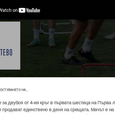
ТЕВО
ОСТУВАНЕТО НА...
е за двубоя от 4-ия кръг в първата шестица на Първа 
е продават единствено в деня на срещата. Мачът е на 