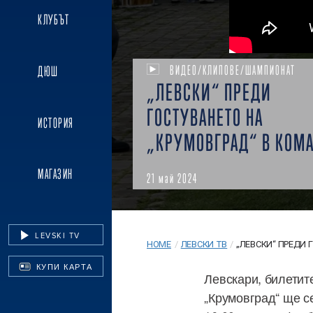
КЛУБЪТ
ВИДЕО/КЛИПОВЕ/ШАМПИОНАТ
ДЮШ
„ЛЕВСКИ“ ПРЕДИ
ГОСТУВАНЕТО НА
ИСТОРИЯ
„КРУМОВГРАД“ В КОМА
МАГАЗИН
21 май 2024
LEVSKI TV
HOME
/
ЛЕВСКИ ТВ
/
„ЛЕВСКИ“ ПРЕДИ Г
КУПИ КАРТА
Левскари, билетит
„Крумовград“ ще с