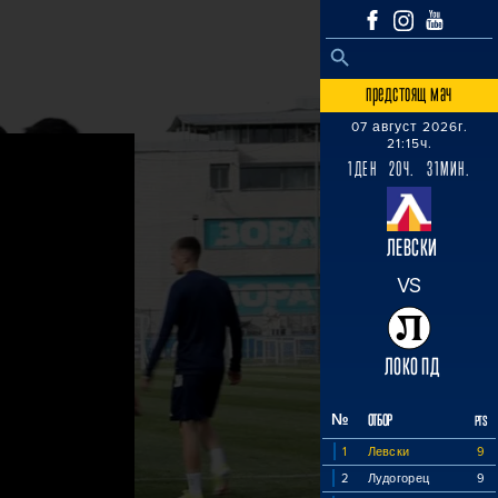
SEARCH BUTTON
Search
for:
предстоящ мач
07 август 2026г.
21:15ч.
1ДЕН 20Ч. 31МИН.
ЛЕВСКИ
VS
ЛОКО ПД
№
ОТБОР
PTS
1
Левски
9
2
Лудогорец
9