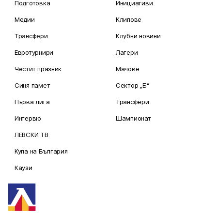
Подготовка
Инициативи
Медии
Клипове
Трансфери
Клубни новини
Евротурнири
Лагери
Честит празник
Мачове
Синя памет
Сектор „Б“
Първа лига
Трансфери
Интервю
Шампионат
ЛЕВСКИ ТВ
Купа на България
Каузи