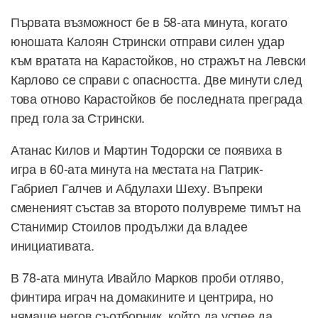
Първата възможност бе в 58-ата минута, когато
юношата Калоян Стрински отправи силен удар
към вратата на Карастойков, но стражът на Левски
Карлово се справи с опасността. Две минути след
това отново Карастойков бе последната преграда
пред гола за Стрински.
Атанас Килов и Мартин Тодорски се появиха в
игра в 60-ата минута на местата на Патрик-
Габриел Галчев и Абдулахи Шеху. Въпреки
смененият състав за второто полувреме тимът на
Станимир Стоилов продължи да владее
инициативата.
В 78-ата минута Ивайло Марков проби отляво,
финтира играч на домакините и центрира, но
нямаше негов съотборник, който да успее да