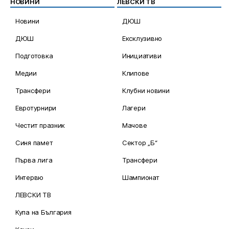
НОВИНИ
ЛЕВСКИ ТВ
Новини
ДЮШ
ДЮШ
Ексклузивно
Подготовка
Инициативи
Медии
Клипове
Трансфери
Клубни новини
Евротурнири
Лагери
Честит празник
Мачове
Синя памет
Сектор „Б“
Първа лига
Трансфери
Интервю
Шампионат
ЛЕВСКИ ТВ
Купа на България