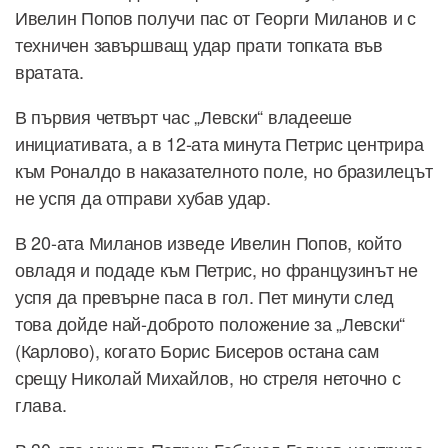
Ивелин Попов получи пас от Георги Миланов и с
техничен завършващ удар прати топката във
вратата.
В първия четвърт час „Левски“ владееше
инициативата, а в 12-ата минута Петрис центрира
към Роналдо в наказателното поле, но бразилецът
не успя да отправи хубав удар.
В 20-ата Миланов изведе Ивелин Попов, който
овладя и подаде към Петрис, но французинът не
успя да превърне паса в гол. Пет минути след
това дойде най-доброто положение за „Левски“
(Карлово), когато Борис Бисеров остана сам
срещу Николай Михайлов, но стреля неточно с
глава.