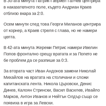
В 30-ата минута Патрик-Габриел Галчев центрира
в наказателното поле, където Андриан Краев
отблизо вкара за 2:0.
Осем минути след това Георги Миланов центрира
от корнер, а Краев стреля с глава, но не намери
целта.
В 42-ата минута Жереми Петрис намери Ивелин
Попов фронтално срещу вратата и за Попето не
бе проблем да се разпише за 0:3.
За втората част Иван Андонов замени Николай
Михайлов на вратата на столичани и сложи
капитанската лента. Никола Църовски, Денис
Динев, Калоян Стрински, Васил Василев, Ивайло
Марков, Антон Иванов и Нейтън Олдър също се
появиха в игра за Левски.