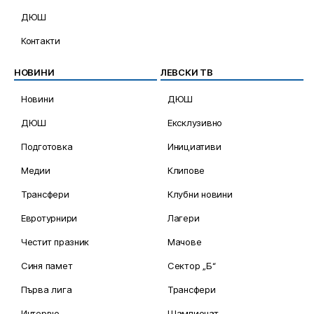
ДЮШ
Контакти
НОВИНИ
ЛЕВСКИ ТВ
Новини
ДЮШ
ДЮШ
Ексклузивно
Подготовка
Инициативи
Медии
Клипове
Трансфери
Клубни новини
Евротурнири
Лагери
Честит празник
Мачове
Синя памет
Сектор „Б“
Първа лига
Трансфери
Интервю
Шампионат