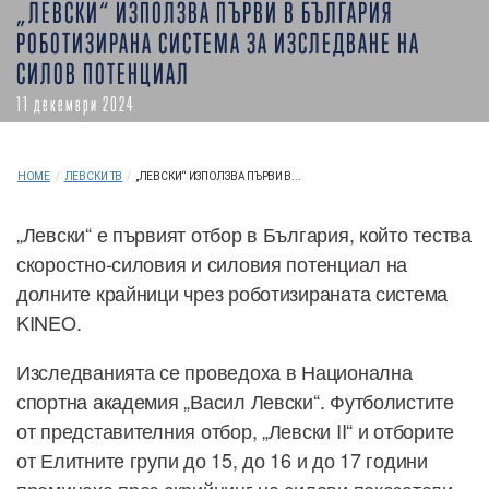
„ЛЕВСКИ“ ИЗПОЛЗВА ПЪРВИ В БЪЛГАРИЯ
РОБОТИЗИРАНА СИСТЕМА ЗА ИЗСЛЕДВАНЕ НА
СИЛОВ ПОТЕНЦИАЛ
11 декември 2024
HOME
/
ЛЕВСКИ ТВ
/
„ЛЕВСКИ“ ИЗПОЛЗВА ПЪРВИ В...
„Левски“ е първият отбор в България, който тества
скоростно-силовия и силовия потенциал на
долните крайници чрез роботизираната система
KINEO.
Изследванията се проведоха в Национална
спортна академия „Васил Левски“. Футболистите
от представителния отбор, „Левски II“ и отборите
от Елитните групи до 15, до 16 и до 17 години
преминаха през скрийнинг на силови показатели,