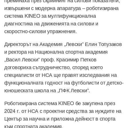
извършени с модерна апаратура – роботизирана
система KINEO за мултифункционална
диагностика на движенията на силови и
скоростно-силови упражнения.
Директорът на Академия „Левски“ Елин Топузаков
и ректора на Национална спортна академия
„Васил Левски“ проф. Красимир Петков
договориха сътрудничество, според което
специалисти от НСА ще правят изследвания на
функционалната годност на футболисти от детско-
юношеската школа на „ПФК Левски“.
Роботизирана система KINEO бе закупена през
2024 г. от НСА с проектни средства за нуждите на
Център за научна и приложна дейност в спорта
към спортната академия.