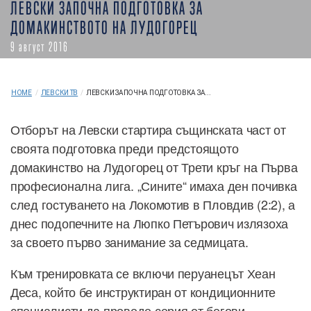
ЛЕВСКИ ЗАПОЧНА ПОДГОТОВКА ЗА
ДОМАКИНСТВОТО НА ЛУДОГОРЕЦ
9 август 2016
HOME
/
ЛЕВСКИ ТВ
/
ЛЕВСКИ ЗАПОЧНА ПОДГОТОВКА ЗА...
Отборът на Левски стартира същинската част от
своята подготовка преди предстоящото
домакинство на Лудогорец от Трети кръг на Първа
професионална лига. „Сините“ имаха ден почивка
след гостуването на Локомотив в Пловдив (2:2), а
днес подопечните на Люпко Петърович излязоха
за своето първо занимание за седмицата.
Към тренировката се включи перуанецът Хеан
Деса, който бе инструктиран от кондиционните
специалисти да проведе серия от бегови