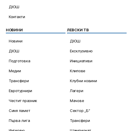
ДЮШ
Контакти
НОВИНИ
ЛЕВСКИ ТВ
Новини
ДЮШ
ДЮШ
Ексклузивно
Подготовка
Инициативи
Медии
Клипове
Трансфери
Клубни новини
Евротурнири
Лагери
Честит празник
Мачове
Синя памет
Сектор „Б“
Първа лига
Трансфери
Интервю
Шампионат