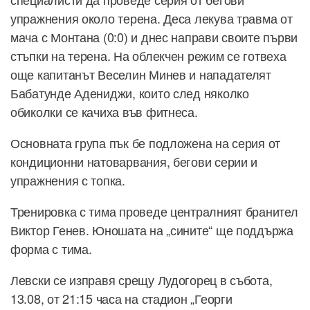
упражнения около терена. Деса лекува травма от
мача с Монтана (0:0) и днес направи своите първи
стъпки на терена. На облекчен режим се готвеха
още капитанът Веселин Минев и нападателят
Бабатунде Адениджи, които след няколко
обиколки се качиха във фитнеса.
Основната група пък бе подложена на серия от
кондиционни натоварвания, бегови серии и
упражнения с топка.
Тренировка с тима проведе централният бранител
Виктор Генев. Юношата на „сините“ ще поддържа
форма с тима.
Левски се изправя срещу Лудогорец в събота,
13.08, от 21:15 часа на стадион „Георги