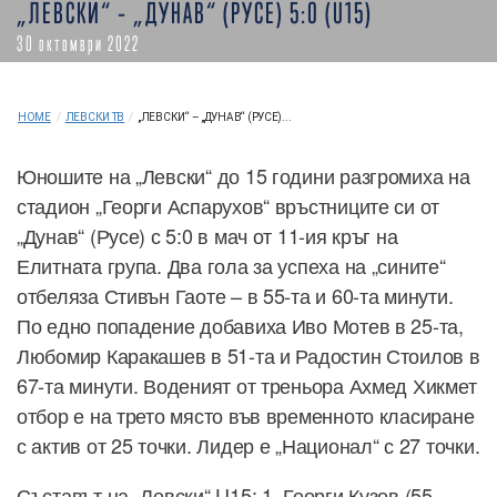
„ЛЕВСКИ“ – „ДУНАВ“ (РУСЕ) 5:0 (U15)
30 октомври 2022
HOME
/
ЛЕВСКИ ТВ
/
„ЛЕВСКИ“ – „ДУНАВ“ (РУСЕ)...
Юношите на „Левски“ до 15 години разгромиха на
стадион „Георги Аспарухов“ връстниците си от
„Дунав“ (Русе) с 5:0 в мач от 11-ия кръг на
Елитната група. Два гола за успеха на „сините“
отбеляза Стивън Гаоте – в 55-та и 60-та минути.
По едно попадение добавиха Иво Мотев в 25-та,
Любомир Каракашев в 51-та и Радостин Стоилов в
67-та минути. Воденият от треньора Ахмед Хикмет
отбор е на трето място във временното класиране
с актив от 25 точки. Лидер е „Национал“ с 27 точки.
Съставът на „Левски“ U15: 1. Георги Кузов (55 –