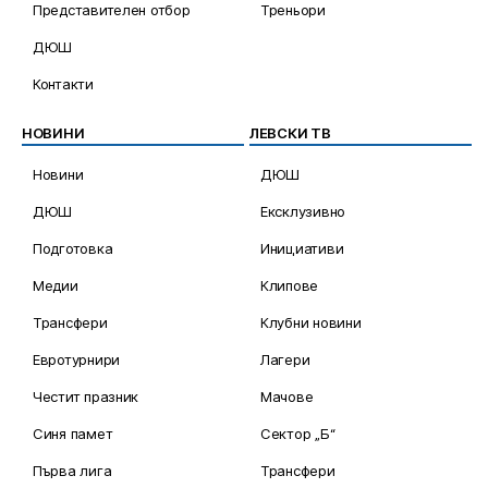
Представителен отбор
Треньори
ДЮШ
Контакти
НОВИНИ
ЛЕВСКИ ТВ
Новини
ДЮШ
ДЮШ
Ексклузивно
Подготовка
Инициативи
Медии
Клипове
Трансфери
Клубни новини
Евротурнири
Лагери
Честит празник
Мачове
Синя памет
Сектор „Б“
Първа лига
Трансфери