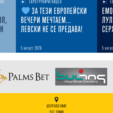
НАТ
ЕВРОТУРНИРИ/ВИДЕО
Е
ЗА ТЕЗИ ЕВРОПЕЙСКИ
ЕМО
ОЛ,
ВЕЧЕРИ МЕЧТАЕМ...
ЛУЛ
ЕН
ЛЕВСКИ НЕ СЕ ПРЕДАВА!
СЕР
5 август 2026
5 авгу
ЦЕНТРАЛЕН ОФИС
1517, СОФИЯ