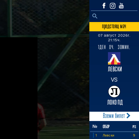
SEARCH BUTTON
Search
for:
предстоящ мач
07 август 2026г.
21:15ч.
1ДЕН 8Ч. 30МИН.
ЛЕВСКИ
VS
ЛОКО ПД
Вземи билет
№
ОТБОР
PTS
1
Левски
9