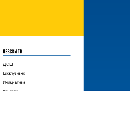
ЛЕВСКИ ТВ
ДЮШ
Ексклузивно
Инициативи
Клипове
Клубни новини
Лагери
Мачове
Сектор „Б“