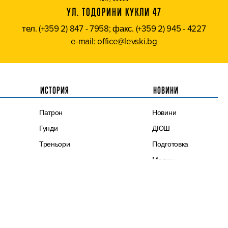
УЛ. ТОДОРИНИ КУКЛИ 47
тел. (+359 2) 847 - 7958; факс. (+359 2) 945 - 4227
e-mail: office@levski.bg
ИСТОРИЯ
НОВИНИ
Патрон
Новини
Гунди
ДЮШ
Треньори
Подготовка
Медии
Трансфери
Евротурнири
Честит празник
Синя памет