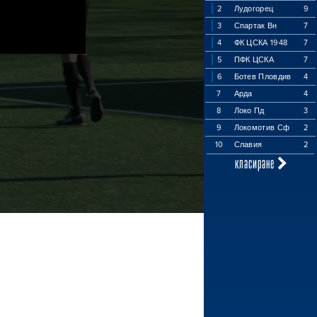
2
Лудогорец
9
3
Спартак Вн
7
4
ФК ЦСКА 1948
7
5
ПФК ЦСКА
7
6
Ботев Пловдив
4
7
Арда
4
8
Локо Пд
3
9
Локомотив Сф
2
10
Славия
2
класиране