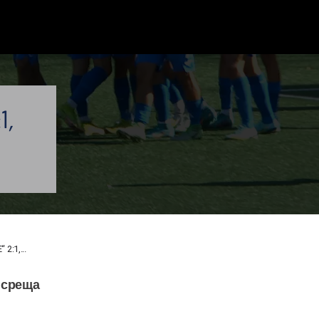
1,
2:1,...
 среща