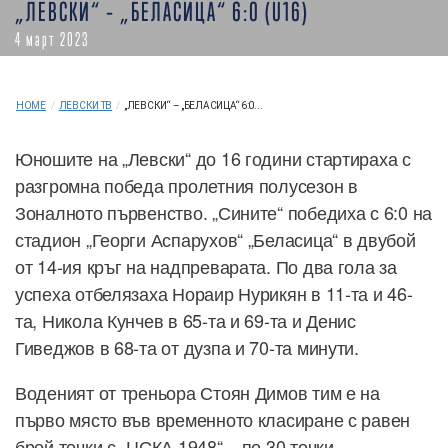
„ЛЕВСКИ“ – „БЕЛАСИЦА“ 6:0 (U16)
4 март 2023
HOME
/
ЛЕВСКИ ТВ
/
„ЛЕВСКИ“ – „БЕЛАСИЦА“ 6:0...
Юношите на „Левски“ до 16 години стартираха с
разгромна победа пролетния полусезон в
Зоналното първенство. „Сините“ победиха с 6:0 на
стадион „Георги Аспарухов“ „Беласица“ в двубой
от 14-ия кръг на надпреварата. По два гола за
успеха отбелязаха Нораир Нурикян в 11-та и 46-
та, Никола Кунчев в 65-та и 69-та и Денис
Гиведжов в 68-та от дузпа и 70-та минути.
Воденият от треньора Стоян Димов тим е на
първо място във временното класиране с равен
брой точки с „ЦСКА 1948“ – по 30 точки.