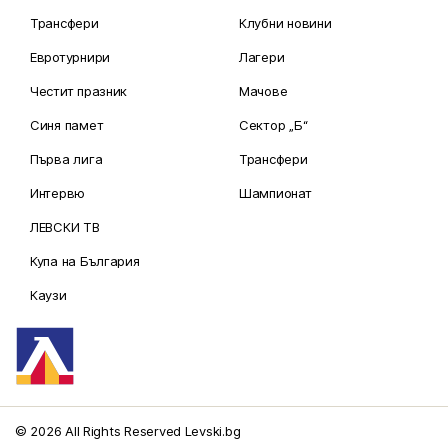
Трансфери
Клубни новини
Евротурнири
Лагери
Честит празник
Мачове
Синя памет
Сектор „Б“
Първа лига
Трансфери
Интервю
Шампионат
ЛЕВСКИ ТВ
Купа на България
Каузи
© 2026 All Rights Reserved Levski.bg