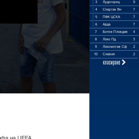
3
Лудогорец
9
4
Спартак Вн
7
5
ПФК ЦСКА
7
6
Арда
7
7
Ботев Пловдив
4
8
Локо Пд
3
9
Локомотив Сф
2
10
Славия
2
класиране
йофа на UEFA