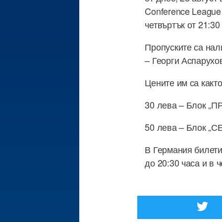
Conference League 
четвъртък от 21:30
Пропуските са нал
– Георги Аспарухов
Цените им са какт
30 лева – Блок 
50 лева – Блок „
В Германия билети щ
до 20:30 часа и в 