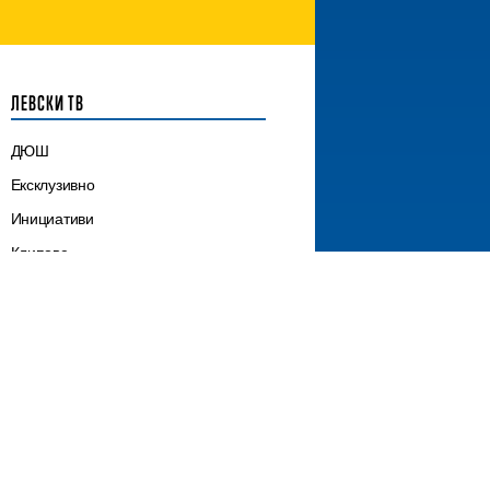
ЛЕВСКИ ТВ
ДЮШ
Ексклузивно
Инициативи
Клипове
Клубни новини
Лагери
Мачове
Сектор „Б“
Трансфери
Шампионат