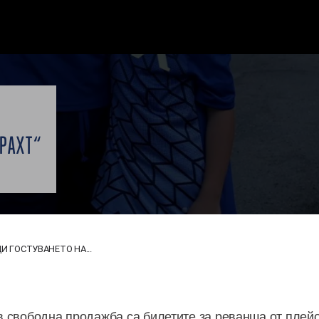
РАХТ“
И ГОСТУВАНЕТО НА...
т в свободна продажба са билетите за реванша от пле