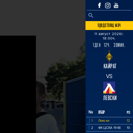
SEARCH BUTTON
Search
for:
предстоящ мач
11 август 2026г.
18:00ч.
1ДЕН 12Ч. 30МИН.
КАЙРАТ
VS
ЛЕВСКИ
№
ОТБОР
PTS
1
Левски
12
2
ФК ЦСКА 1948
10