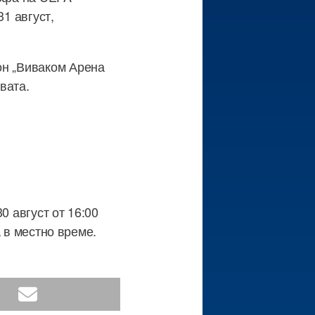
1 август,
он „Виваком Арена
вата.
30 август от 16:00
а в местно време.