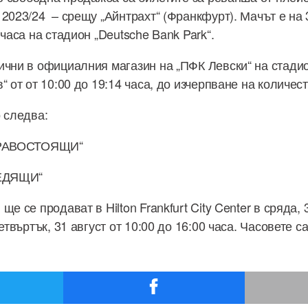
2023/24 – срещу „Айнтрахт“ (Франкфурт). Мачът е на 3
 часа на стадион „Deutsche Bank Park“.
ични в официалния магазин на „ПФК Левски“ на стади
“ от от 10:00 до 19:14 часа, до изчерпване на количест
о следва:
„ПРАВОСТОЯЩИ“
СЕДЯЩИ“
е се продават в Hilton Frankfurt City Center в сряда, 
четвъртък, 31 август от 10:00 до 16:00 часа. Часовете с