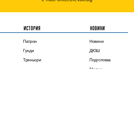
ИСТОРИЯ
НОВИНИ
Патрон
Новини
Гунди
ДЮШ
Треньори
Подготовка
Медии
Трансфери
Евротурнири
Честит празник
Синя памет
Първа лига
Интервю
ЛЕВСКИ ТВ