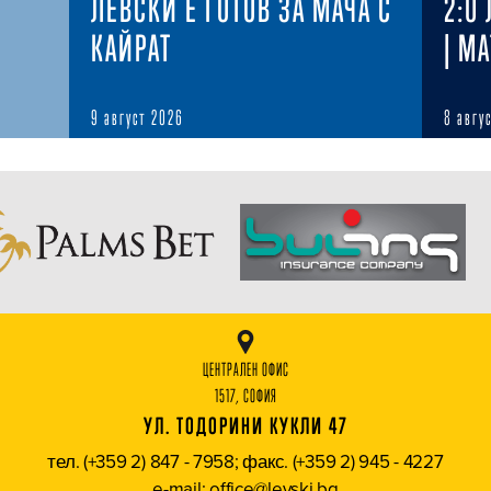
ЛЕВСКИ Е ГОТОВ ЗА МАЧА С
2:0
КАЙРАТ
| M
9 август 2026
8 авгу
ЦЕНТРАЛЕН ОФИС
1517, СОФИЯ
УЛ. ТОДОРИНИ КУКЛИ 47
тел. (+359 2) 847 - 7958; факс. (+359 2) 945 - 4227
e-mail: office@levski.bg