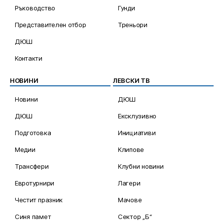
Ръководство
Гунди
Представителен отбор
Треньори
ДЮШ
Контакти
НОВИНИ
ЛЕВСКИ ТВ
Новини
ДЮШ
ДЮШ
Ексклузивно
Подготовка
Инициативи
Медии
Клипове
Трансфери
Клубни новини
Евротурнири
Лагери
Честит празник
Мачове
Синя памет
Сектор „Б“