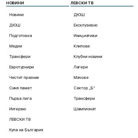
НОВИНИ
ЛЕВСКИ ТВ
Новини
ДЮШ
ДЮШ
Ексклузивно
Подготовка
Инициативи
Медии
Клипове
Трансфери
Клубни новини
Евротурнири
Лагери
Честит празник
Мачове
Синя памет
Сектор „Б“
Първа лига
Трансфери
Интервю
Шампионат
ЛЕВСКИ ТВ
Купа на България