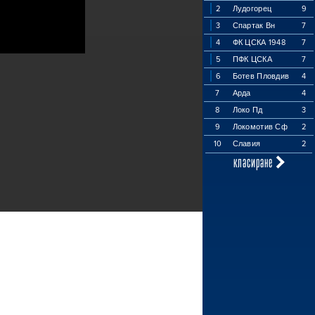
2
Лудогорец
9
3
Спартак Вн
7
4
ФК ЦСКА 1948
7
5
ПФК ЦСКА
7
6
Ботев Пловдив
4
7
Арда
4
8
Локо Пд
3
9
Локомотив Сф
2
10
Славия
2
класиране