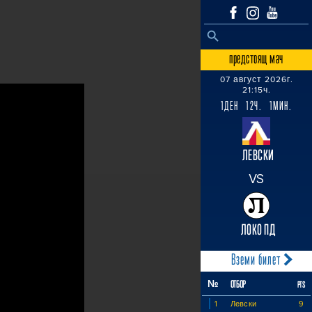
SEARCH BUTTON
Search
for:
предстоящ мач
07 август 2026г.
21:15ч.
1ДЕН 12Ч. 1МИН.
ЛЕВСКИ
VS
ЛОКО ПД
Вземи билет
№
ОТБОР
PTS
1
Левски
9