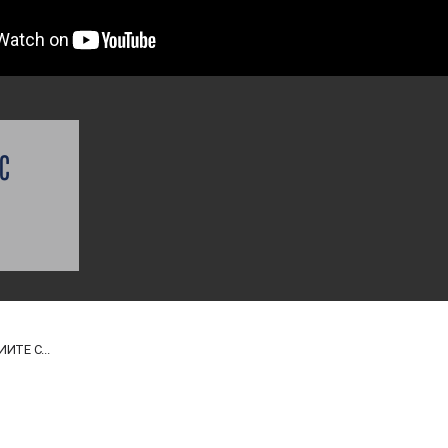
 С
ИТЕ С...