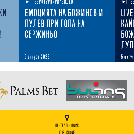
ЕВРОТУРНИРИ/ВИДЕО
Е
КИ
ЕМОЦИЯТА НА БОЖИНОВ И
LIV
ЛУЛЕВ ПРИ ГОЛА НА
КАЙ
!
СЕРЖИНЬО
БОЖ
ЛУЛ
5 август 2026
5 авгу
ЦЕНТРАЛЕН ОФИС
1517, СОФИЯ