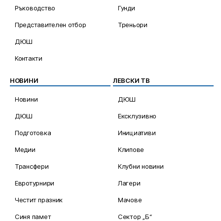
Ръководство
Гунди
Представителен отбор
Треньори
ДЮШ
Контакти
НОВИНИ
ЛЕВСКИ ТВ
Новини
ДЮШ
ДЮШ
Ексклузивно
Подготовка
Инициативи
Медии
Клипове
Трансфери
Клубни новини
Евротурнири
Лагери
Честит празник
Мачове
Синя памет
Сектор „Б“