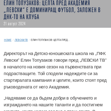
ЕЛИН ТОПУЗАКОВ: ЦЕЛТА ПРЕД АКАДЕМИЯ
„ЛЕВСКИ“ Е ДОМИНИРАЩ ФУТБОЛ, ЗАЛОЖЕН В
ДНК-ТО НА КЛУБА
21 август 2024
HOME
/
ЛЕВСКИ ТВ
/
ЕЛИН ТОПУЗАКОВ: ЦЕЛТА ПРЕД...
Директорът на Детско-юношеската школа на „ПФК
Левски“ Елин Топузаков говори пред „ЛЕВСКИ ТВ“
в началото на новия сезон на първенствата при
подрастващите. Той сподели надеждите си за
стартиралата кампания и целите, които стоят пред
ръководената от него Академия.
„Надяваме се да бъдем добри в обучението и
изграждането на нашите таланти и да постигнем
мечтите, които имаме заедно с треньорите. В