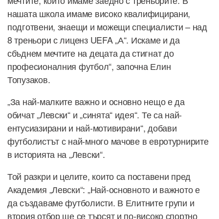
нашата школа имаме високо квалифицирани,
подготвени, знаещи и можещи специалисти – над
8 треньори с лиценз UEFA „А“. Искаме и да
сбъднем мечтите на децата да стигнат до
професионалния футбол“, започна Елин
Топузаков.
„За най-малките важно и основно нещо е да
обичат „Левски“ и „синята“ идея“. Те са най-
ентусиазирани и най-мотивирани“, добави
футболистът с най-много мачове в евротурнирите
в историята на „Левски“.
Той разкри и целите, които са поставени пред
Академия „Левски“: „Най-основното и важното е
да създаваме футболисти. В Елитните групи и
втория отбор ще се търсят и по-високо спортно