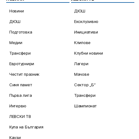
Новини
ДЮШ
ДЮШ
Ексклузивно
Подготовка
Инициативи
Медии
Клипове
Трансфери
Клубни новини
Евротурнири
Лагери
Честит празник
Мачове
Синя памет
Сектор „Б“
Първа лига
Трансфери
Интервю
Шампионат
ЛЕВСКИ ТВ
Купа на България
Каузи