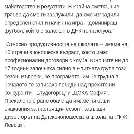
майсторство и резултати. В крайна сметка, ние
трябва да сме ги заслужили, да сме изградили
определен стил и начин на игра – доминиращ
футбол, който е заложен в ДНК-то на клуба.“
„Относно продуктивността на школата – имаме на
10 играчи в юношеска възраст, които имат
професионални договори с клуба. Юношите ни до
17 години започнаха силно в Елитната група този
сезон. Въпреки, че програмата им бе трудна в
началото те записаха победи над преките ни
конкуренти – „Лудогорец“ и „ЦСКА-София“.
Прекалено е рано обаче да имаме някакви
очаквания за настоящия сезон“, завърши
директорът на Детско-юношеската школа на „ПФК
Левски“.