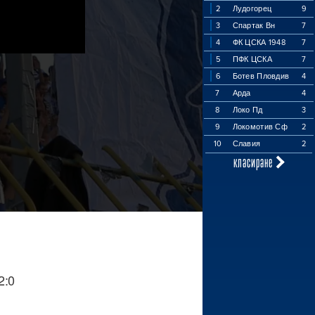
2
Лудогорец
9
3
Спартак Вн
7
4
ФК ЦСКА 1948
7
5
ПФК ЦСКА
7
6
Ботев Пловдив
4
7
Арда
4
8
Локо Пд
3
9
Локомотив Сф
2
10
Славия
2
класиране
2:0