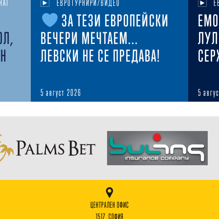
НАТ
ЕВРОТУРНИРИ/ВИДЕО
Е
ЗА ТЕЗИ ЕВРОПЕЙСКИ
ЕМО
ОЛ,
ВЕЧЕРИ МЕЧТАЕМ...
ЛУЛ
ЕН
ЛЕВСКИ НЕ СЕ ПРЕДАВА!
СЕР
5 август 2026
5 авгу
ЦЕНТРАЛЕН ОФИС
1517, СОФИЯ