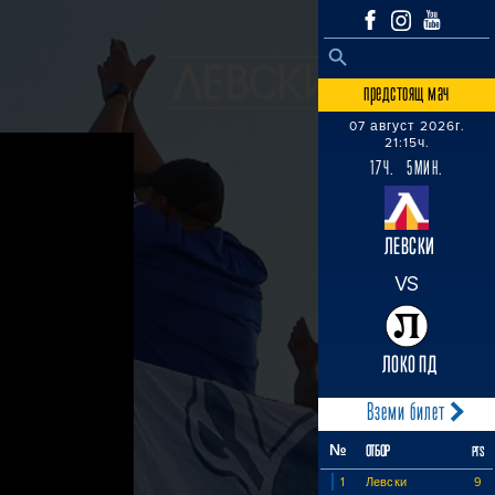
SEARCH BUTTON
Search
for:
предстоящ мач
07 август 2026г.
21:15ч.
17Ч. 5МИН.
ЛЕВСКИ
VS
ЛОКО ПД
Вземи билет
№
ОТБОР
PTS
1
Левски
9