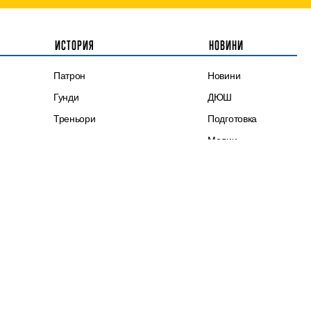
ИСТОРИЯ
НОВИНИ
Патрон
Новини
Гунди
ДЮШ
Треньори
Подготовка
Медии
Трансфери
Евротурнири
Честит празник
Синя памет
Първа лига
Интервю
ЛЕВСКИ ТВ