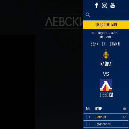
SEARCH BUTTON
Search
for:
предстоящ мач
11 август 2026г.
18:00ч.
3ДНИ 0Ч. 31МИН.
КАЙРАТ
VS
ЛЕВСКИ
№
ОТБОР
PTS
1
Левски
12
2
Лудогорец
9