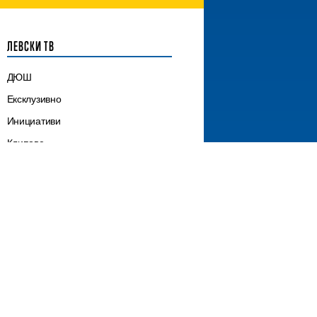
ЛЕВСКИ ТВ
ДЮШ
Ексклузивно
Инициативи
Клипове
Клубни новини
Лагери
Мачове
Сектор „Б“
Трансфери
Шампионат