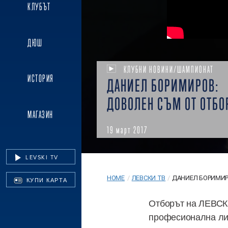
КЛУБЪТ
ДЮШ
КЛУБНИ НОВИНИ/ШАМПИОНАТ
ИСТОРИЯ
ДАНИЕЛ БОРИМИРОВ:
ДОВОЛЕН СЪМ ОТ ОТБО
МАГАЗИН
19 март 2017
LEVSKI TV
HOME
/
ЛЕВСКИ ТВ
/
ДАНИЕЛ БОРИМИРО
КУПИ КАРТА
Отборът на ЛЕВСКИ
професионална лига