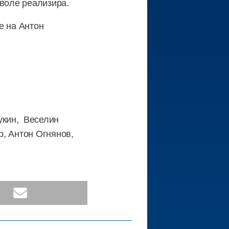
 воле реализира.
е на Антон
укин, Веселин
р, Антон Огнянов,