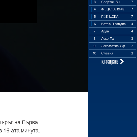
3
Спартак Вн
7
4
ФК ЦСКА 1948
7
5
ПФК ЦСКА
7
6
Ботев Пловдив
4
7
Арда
4
8
Локо Пд
3
9
Локомотив Сф
2
10
Славия
2
класиране
 кръг на Първа
в 16-ата минута.