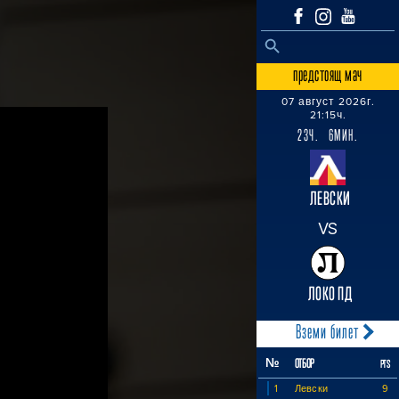
SEARCH BUTTON
Search
for:
предстоящ мач
07 август 2026г.
21:15ч.
23Ч. 6МИН.
ЛЕВСКИ
VS
ЛОКО ПД
Вземи билет
№
ОТБОР
PTS
1
Левски
9