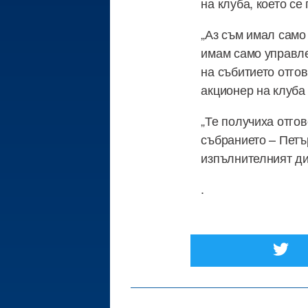
на клуба, което се
„Аз съм имал само 
имам само управле
на събитието отго
акционер на клуба
„Те получиха отгов
събранието – Петъ
изпълнителният ди
.