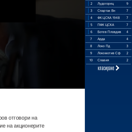
2
Лудогорец
9
3
Спартак Вн
7
4
ФК ЦСКА 1948
7
5
ПФК ЦСКА
7
6
Ботев Пловдив
4
7
Арда
4
8
Локо Пд
3
9
Локомотив Сф
2
10
Славия
2
класиране
ров отговори на
ие на акционерите