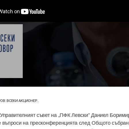
ВСЕКИ
ОВОР
В: ВСЕКИ АКЦИОНЕР...
Управителният съвет на „ПФК Левски“ Даниел Борими
е въпроси на пресконференцията след Общото събран