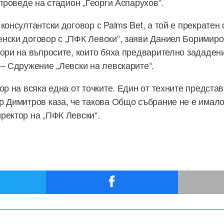
 проведе на стадион „Георги Аспарухов“.
консултантски договор с Palms Bet, а той е прекратен
нски договор с „ПФК Левски“, заяви Даниел Боримиро
вори на въпросите, които бяха предварително зададен
 – Сдружение „Левски на левскарите“.
ор на всяка една от точките. Един от техните предста
р Димитров каза, че такова Общо събрание не е имало
ректор на „ПФК Левски“.