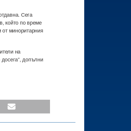
 отдавна. Сега
в, който по време
и от миноритарния
вители на
 досега“, допълни