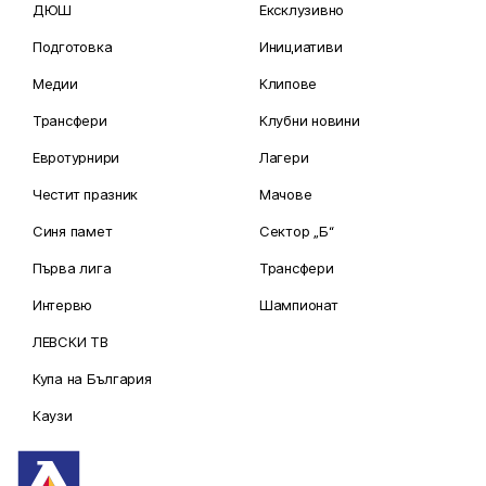
ДЮШ
Ексклузивно
Подготовка
Инициативи
Медии
Клипове
Трансфери
Клубни новини
Евротурнири
Лагери
Честит празник
Мачове
Синя памет
Сектор „Б“
Първа лига
Трансфери
Интервю
Шампионат
ЛЕВСКИ ТВ
Купа на България
Каузи