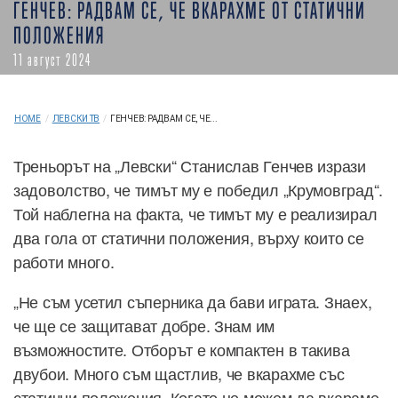
ГЕНЧЕВ: РАДВАМ СЕ, ЧЕ ВКАРАХМЕ ОТ СТАТИЧНИ
ПОЛОЖЕНИЯ
11 август 2024
HOME
/
ЛЕВСКИ ТВ
/
ГЕНЧЕВ: РАДВАМ СЕ, ЧЕ...
Треньорът на „Левски“ Станислав Генчев изрази
задоволство, че тимът му е победил „Крумовград“.
Той наблегна на факта, че тимът му е реализирал
два гола от статични положения, върху които се
работи много.
„Не съм усетил съперника да бави играта. Знаех,
че ще се защитават добре. Знам им
възможностите. Отборът е компактен в такива
двубои. Много съм щастлив, че вкарахме със
статични положения. Когато не можем да вкараме