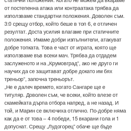
от постепенна атака или контраатака трябва да
използваме стандартни положения. Доволен съм.
3:0 срещу отбор, който беше в топ 6, е отличен
резултат. Доста усилия влагаме при статичните
положения. Имаме добри изпълнители, атакуват
добре топката. Това е част от играта, която ще
използваме във всеки мач. Трябва да отдадем
заслуженото и на „Крумовград“, ако не друго ги
научих да се защитават добре докато им бях
треньор“, започна треньорът.
„Не е далеч времето, когато Сангаре ще е
титуляр. Доволен съм, че всеки, който влезе от
скамейката дърпа отбора напред, а не назад. И
той, и Марин се включиха отлично. По-добре няма
как да е от това – 4 победи, 15 вкарани гола и 1
допуснат. Срещу „Лудогорец“ обаче ще бъде