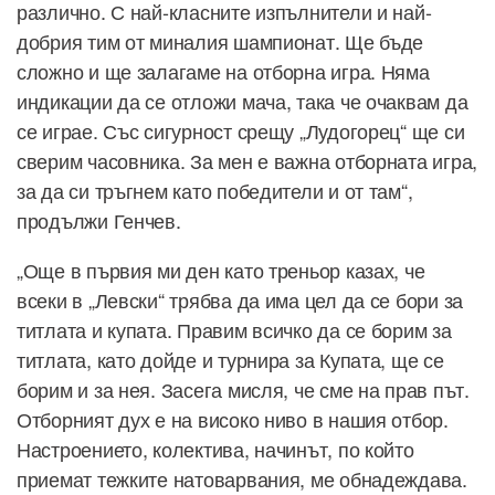
различно. С най-класните изпълнители и най-
добрия тим от миналия шампионат. Ще бъде
сложно и ще залагаме на отборна игра. Няма
индикации да се отложи мача, така че очаквам да
се играе. Със сигурност срещу „Лудогорец“ ще си
сверим часовника. За мен е важна отборната игра,
за да си тръгнем като победители и от там“,
продължи Генчев.
„Още в първия ми ден като треньор казах, че
всеки в „Левски“ трябва да има цел да се бори за
титлата и купата. Правим всичко да се борим за
титлата, като дойде и турнира за Купата, ще се
борим и за нея. Засега мисля, че сме на прав път.
Отборният дух е на високо ниво в нашия отбор.
Настроението, колектива, начинът, по който
приемат тежките натоварвания, ме обнадеждава.