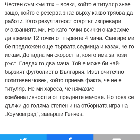
Честен съм към тях – всеки, който е титуляр знае
защо, който е резерва знае върху какво трябва да
работи. Като резултатност стартът изпревари
очакванията ми. Но като точки всички очаквахме
да вземем 12 точки от първите 4 мача. Сангаре ми
бе предложен още първата седмица и казах, че го
искам. Допадна ми скоростта, която има за този
ръст. Гледах го два мача. Той е може би най-
бързият футболист в България. Изключително
позитивен човек, който приема факта, че не е
титуляр. Не ми хареса, че нямахме
комбинативността от предните мачове. Но това се
дължи до голяма степен и на отборната игра на
„Крумовград“, завърши Генчев.