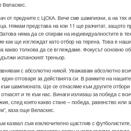
е Веласкес.
мач от предните с ЦСКА. Вече сме шампиони, а на тях
а. Нямам представа на кои 11 ще разчитат, защото п
 Затова няма да се спирам на индивидуалностите в те
е как ще изглеждат като отбор на терена. Това е наши
 какво толкова да се вглеждаме. Фокусът основно об
одължи испанският треньор.
равнявам с абсолютно никой. Уважавам абсолютно всич
 един отговаря за действията си. В рамките на нашит
към шампионата. Ще се отнасяме към другите отбори 
 отнасят и те към нас. Винаги излизаш за победа с вси
ия, след което какво стане – победа, равенство или з
м“, каза още Веласкес.
 съм казвал съм изключително щастлив с футболистите,
и те направиха страхотен сезон и имат голяма заслуга