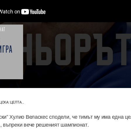
НАТ
:
ИГРА
СКА: ЦЕЛТА...
ски“ Хулио Веласкес сподели, че тимът му има една це
, въпреки вече решеният шампионат.