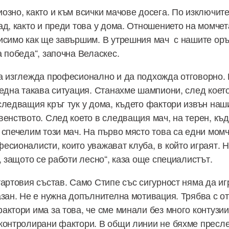
озно, както и към всички мачове досега. По изключит
ад, както и преди това у дома. Отношението на момчет
исимо как ще завършим. В утрешния мач с нашите оръ
 победа“, започна Веласкес.
а изглежда професионално и да подхожда отговорно. 
 една такава ситуация. Станахме шампиони, след коет
следващия кръг тук у дома, където фактори извън наш
венството. След което в следващия мач, на терен, къд
спечелим този мач. На първо място това са едни момч
есионалисти, които уважават клуба, в който играят. Н
, защото се работи лесно“, каза още специалистът.
артовия състав. Само Стипе със сигурност няма да игр
азан. Не е нужна допълнителна мотивация. Трябва с от
актори има за това, че сме минали без много контузии
контролирани фактори. В общи линии не бяхме пресл