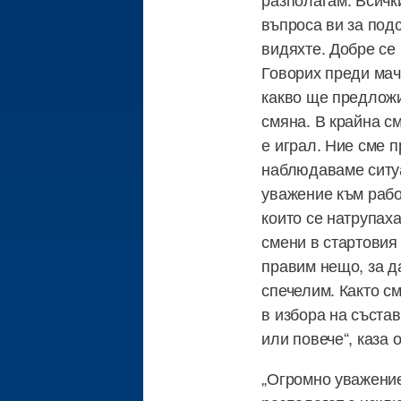
въпроса ви за подс
видяхте. Добре се
Говорих преди мач
какво ще предложи
смяна. В крайна с
е играл. Ние сме 
наблюдаваме ситуа
уважение към рабо
които се натрупах
смени в стартовия 
правим нещо, за д
спечелим. Както с
в избора на състав
или повече“, каза 
„Огромно уважение