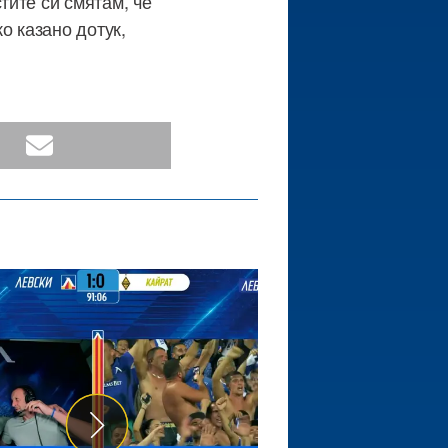
тите си смятам, че
о казано дотук,