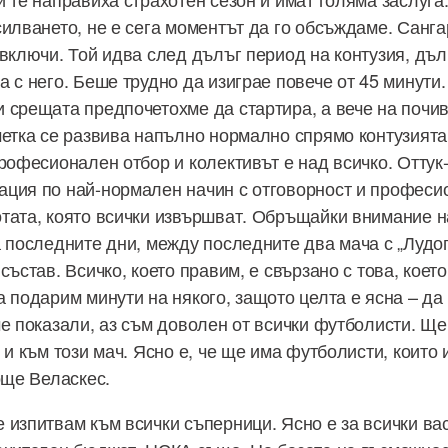
илването, не е сега моментът да го обсъждаме. Сангар
 включи. Той идва след дълъг период на контузия, дъл
а с него. Беше трудно да изиграе повече от 45 минути
 срещата предпочетохме да стартира, а вече на почив
метка се развива напълно нормално спрямо контузията 
професионален отбор и колективът е над всичко. Оттук
ция по най-нормален начин с отговорност и професи
тата, която всички извършват. Обръщайки внимание н
а последните дни, между последните два мача с „Лудо
състав. Всичко, което правим, е свързано с това, което
а подарим минути на някого, защото целта е ясна – да
ме показали, аз съм доволен от всички футболисти. Щ
 и към този мач. Ясно е, че ще има футболисти, които 
още Веласкес.
 изпитвам към всички съперници. Ясно е за всички вас