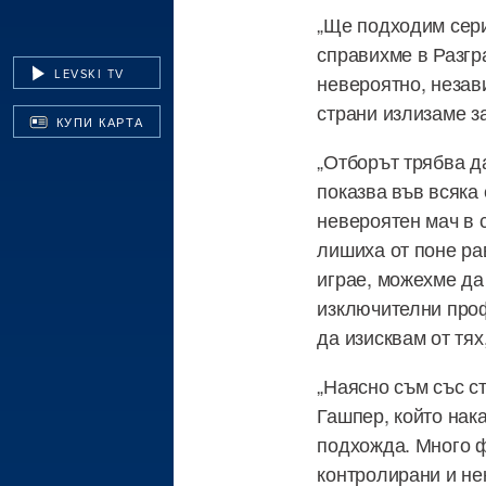
„Ще подходим сери
справихме в Разгр
LEVSKI TV
невероятно, незав
страни излизаме за
КУПИ КАРТА
„Отборът трябва д
показва във всяка
невероятен мач в 
лишиха от поне ра
играе, можехме да 
изключителни проф
да изисквам от тях
„Наясно съм със ст
Гашпер, който нак
подхожда. Много ф
контролирани и не