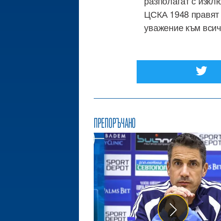
разполагат с изкл
ЦСКА 1948 правят 
уважение към всич
ПРЕПОРЪЧАНО