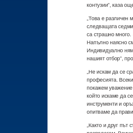
контузии“, каза ощ
„Това е различен 
следващата седмиц
са страшно много.
Напълно наясно см
Индивидуално няма
нашият отбор“, пр
„Не искам да се с
професията. Всеки
покажем уважение 
който искаме да се
инструменти и оръж
опитваме да прави
„Както и друг път
разполагам. Всичк