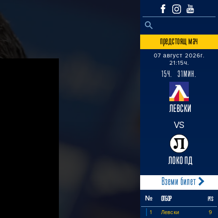
SEARCH BUTTON
Search
for:
предстоящ мач
07 август 2026г.
21:15ч.
15Ч. 31МИН.
ЛЕВСКИ
VS
ЛОКО ПД
Вземи билет
№
ОТБОР
PTS
1
Левски
9