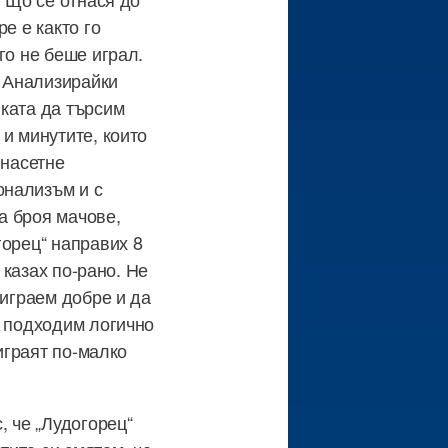
е е както го
го не беше играл.
. Анализирайки
ката да търсим
и минутите, които
-насетне
онализъм и с
а броя мачове,
горец“ направих 8
 казах по-рано. Не
 играем добре и да
е подходим логично
играят по-малко
, че „Лудогорец“