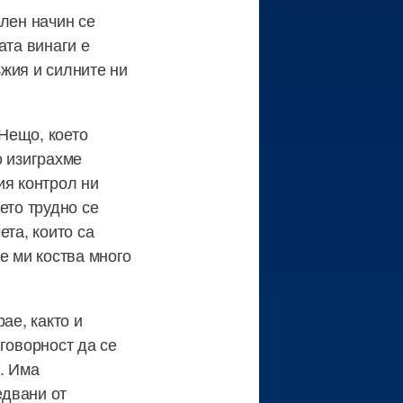
елен начин се
ата винаги е
жия и силните ни
Нещо, което
о изиграхме
ия контрол ни
ето трудно се
ета, които са
е ми коства много
ае, както и
говорност да се
. Има
едвани от