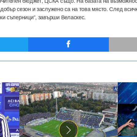
ючителен бюджет, ЦСКА също. На базата на възможнос
добър сезон и заслужено са на това място. След всичк
ки съперници“, завърши Веласкес.