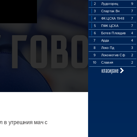
2
Лудогорец
9
3
Спартак Вн
7
4
ФК ЦСКА 1948
7
5
ПФК ЦСКА
7
6
Ботев Пловдив
4
7
Арда
4
8
Локо Пд
3
9
Локомотив Сф
2
10
Славия
2
класиране
л в утрешния мач с