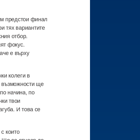
 им предстои финал
ри тях вариантите
хния отбор.
ят фокус.
аче е върху
ки колеги в
е възможности ще
по начина, по
чки твои
агуба. И това се
 с които
. Що се отнася до