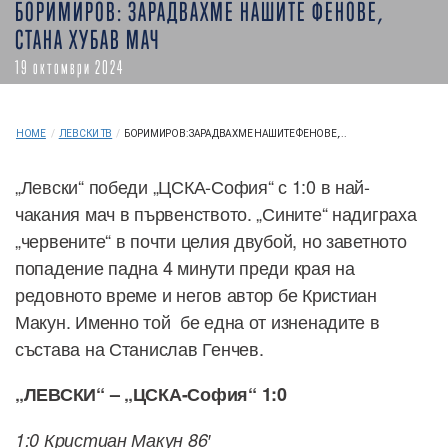
БОРИМИРОВ: ЗАРАДВАХМЕ НАШИТЕ ФЕНОВЕ,
СТАНА ХУБАВ МАЧ
19 октомври 2024
HOME
/
ЛЕВСКИ ТВ
/
БОРИМИРОВ: ЗАРАДВАХМЕ НАШИТЕ ФЕНОВЕ,...
„Левски“ победи „ЦСКА-София“ с 1:0 в най-
чакания мач в първенството. „Сините“ надиграха
„червените“ в почти целия двубой, но заветното
попадение падна 4 минути преди края на
редовното време и негов автор бе Кристиан
Макун. Именно той бе една от изненадите в
състава на Станислав Генчев.
„ЛЕВСКИ“ – „ЦСКА-София“ 1:0
1:0 Кристиан Макун 86′