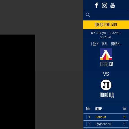
SEARCH BUTTON
Search
for:
предстоящ мач
07 август 2026г.
21:15ч.
1ДЕН 14Ч. 9МИН.
ЛЕВСКИ
VS
ЛОКО ПД
№
ОТБОР
PTS
1
Левски
9
2
Лудогорец
9