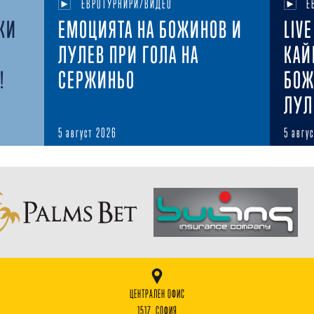
ЕВРОТУРНИРИ/ВИДЕО
Е
КИ
ЕМОЦИЯТА НА БОЖИНОВ И
LIV
ЛУЛЕВ ПРИ ГОЛА НА
КАЙ
!
СЕРЖИНЬО
БОЖ
ЛУЛ
5 август 2026
5 авгу
ЦЕНТРАЛЕН ОФИС
1517, СОФИЯ