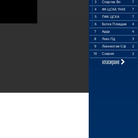
3
Спартак Вн
7
4
ФК ЦСКА 1948
7
5
ПФК ЦСКА
7
6
Ботев Пловдив
4
7
Арда
4
8
Локо Пд
3
9
Локомотив Сф
2
10
Славия
2
класиране