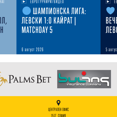
НАТ
ЕВРОТУРНИРИ/ВИДЕО
Е
ШАМПИОНСКА ЛИГА:
ОЛ,
ЛЕВСКИ 1:0 КАЙРАТ |
ВЕЧ
ЕН
MATCHDAY 5
ЛЕВ
6 август 2026
5 авгу
ЦЕНТРАЛЕН ОФИС
1517, СОФИЯ