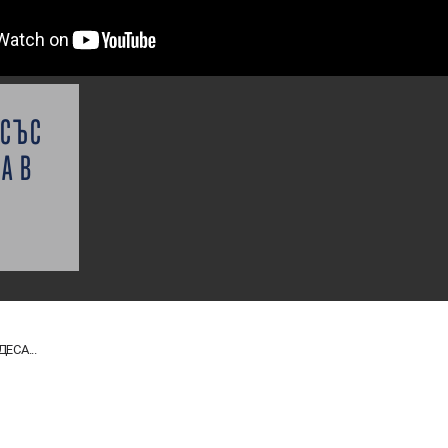
 СЪС
А В
ЕСА...