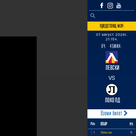
SEARCH BUTTON
Search
for:
предстоящ мач
07 август 2026г.
21:15ч.
6Ч. 45МИН.
ЛЕВСКИ
VS
ЛОКО ПД
Вземи билет
№
ОТБОР
PTS
1
Левски
9