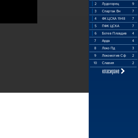
2
Лудогорец
9
3
Спартак Вн
7
4
ФК ЦСКА 1948
7
5
ПФК ЦСКА
7
6
Ботев Пловдив
4
7
Арда
4
8
Локо Пд
3
9
Локомотив Сф
2
10
Славия
2
класиране