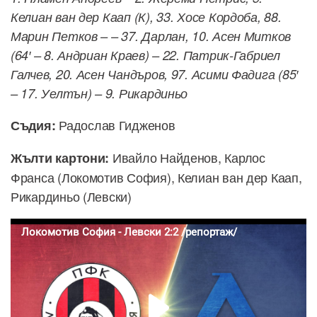
Келиан ван дер Каап (К), 33. Хосе Кордоба, 88.
Марин Петков – – 37. Дарлан, 10. Асен Митков
(64′ – 8. Андриан Краев) – 22. Патрик-Габриел
Галчев, 20. Асен Чандъров, 97. Асими Фадига (85′
– 17. Уелтън) – 9. Рикардиньо
Радослав Гидженов
Съдия:
Ивайло Найденов, Карлос
Жълти картони:
Франса (Локомотив София), Келиан ван дер Каап,
Рикардиньо (Левски)