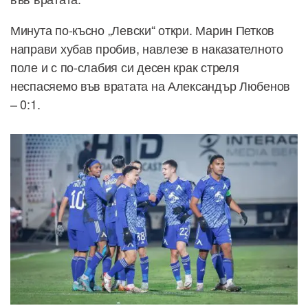
Минута по-късно „Левски“ откри. Марин Петков
направи хубав пробив, навлезе в наказателното
поле и с по-слабия си десен крак стреля
неспасяемо във вратата на Александър Любенов
– 0:1.