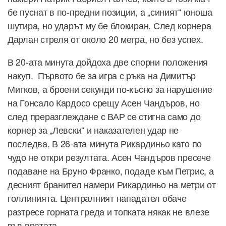
бе пуснат в по-предни позиции, а „синият“ юноша
шутира, но ударът му бе блокиран. След корнера
Дарлан стреля от около 20 метра, но без успех.
В 20-ата минута дойдоха две спорни положения
накуп. Първото бе за игра с ръка на Димитър
Митков, а броени секунди по-късно за нарушение
на Гонсало Кардосо срещу Асен Чандъров, но
след преразглеждане с ВАР се стигна само до
корнер за „Левски“ и наказателен удар не
последва. В 26-ата минута Рикардиньо като по
чудо не откри резултата. Асен Чандъров пресече
подаване на Бруно Франко, подаде към Петрис, а
десният бранител намери Рикардиньо на метри от
голлинията. Централният нападател обаче
разтресе горната греда и топката някак не влезе
във вратата.