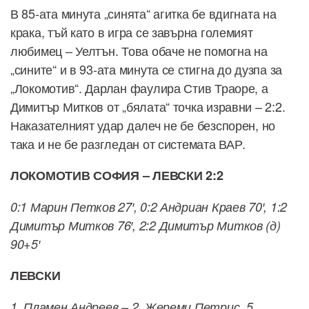
В 85-ата минута „синята“ агитка бе вдигната на
крака, тъй като в игра се завърна големият
любимец – Уелтън. Това обаче не помогна на
„сините“ и в 93-ата минута се стигна до дузпа за
„Локомотив“. Дарлан фаулира Стив Траоре, а
Димитър Митков от „бялата“ точка изравни – 2:2.
Наказателният удар далеч не бе безспорен, но
така и не бе разгледан от системата ВАР.
ЛОКОМОТИВ СОФИЯ – ЛЕВСКИ 2:2
0:1 Марин Петков 27′, 0:2 Андриан Краев 70′, 1:2
Димитър Митков 76′, 2:2 Димитър Митков (д)
90+5′
ЛЕВСКИ
1. Пламен Андреев – 2. Жереми Петрис, 5.