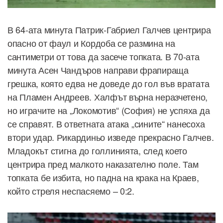
В 64-ата минута Патрик-Габриел Галчев центрира
опасно от фаул и Кордоба се размина на
сантиметри от това да засече топката. В 70-ата
минута Асен Чандъров направи фрапираща
грешка, която едва не доведе до гол във вратата
на Пламен Андреев. Халфът върна неразчетено,
но играчите на „Локомотив“ (София) не успяха да
се справят. В ответната атака „сините“ нанесоха
втори удар. Рикардиньо изведе прекрасно Галчев.
Младокът стигна до голлинията, след което
центрира пред малкото наказателно поле. Там
топката бе избита, но падна на крака на Краев,
който стреля неспасяемо – 0:2.