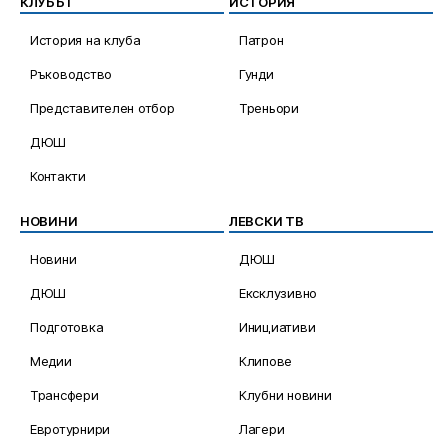
КЛУБЪТ
ИСТОРИЯ
История на клуба
Патрон
Ръководство
Гунди
Представителен отбор
Треньори
ДЮШ
Контакти
НОВИНИ
ЛЕВСКИ ТВ
Новини
ДЮШ
ДЮШ
Ексклузивно
Подготовка
Инициативи
Медии
Клипове
Трансфери
Клубни новини
Евротурнири
Лагери