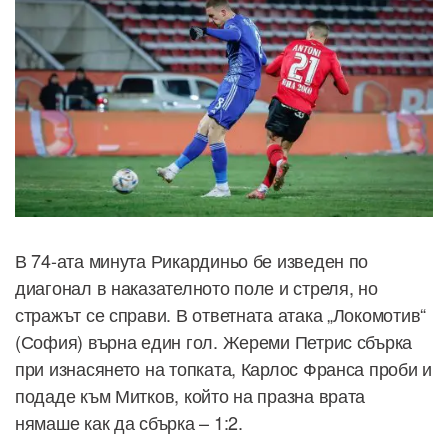
В 74-ата минута Рикардиньо бе изведен по
диагонал в наказателното поле и стреля, но
стражът се справи. В ответната атака „Локомотив“
(София) върна един гол. Жереми Петрис сбърка
при изнасянето на топката, Карлос Франса проби и
подаде към Митков, който на празна врата
нямаше как да сбърка – 1:2.