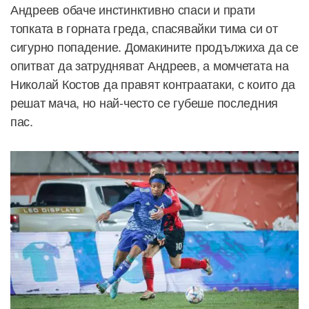
Андреев обаче инстинктивно спаси и прати
топката в горната греда, спасявайки тима си от
сигурно попадение. Домакините продължиха да се
опитват да затрудняват Андреев, а момчетата на
Николай Костов да правят контраатаки, с които да
решат мача, но най-често се губеше последния
пас.