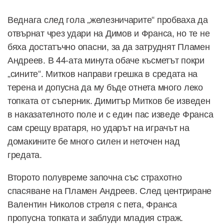
Веднага след гола „железничарите“ пробваха да
отвърнат чрез удари на Димов и Франса, но те не
бяха достатъчно опасни, за да затруднят Пламен
Андреев. В 44-ата минута обаче късметът покри
„сините“. Митков направи грешка в средата на
терена и допусна да му бъде отнета много леко
топката от съперник. Димитър Митков бе изведен
в наказателното поле и с един пас изведе Франса
сам срещу вратаря, но ударът на играчът на
домакините бе много силен и неточен над
гредата.
Второто полувреме започна със страхотно
спасяване на Пламен Андреев. След центриране
Валентин Николов стреля с пета, Франса
пропусна топката и заблуди младия страж.