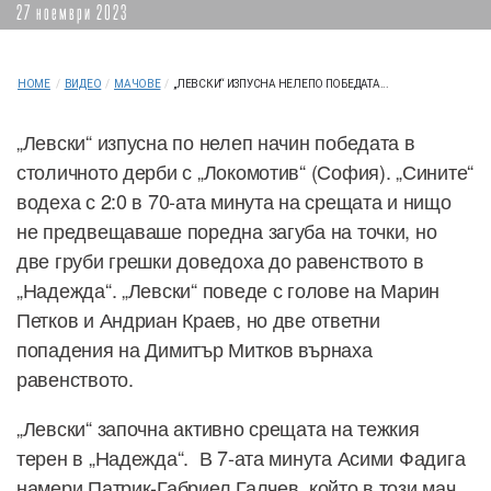
27 ноември 2023
HOME
/
ВИДЕО
/
МАЧОВЕ
/
„ЛЕВСКИ“ ИЗПУСНА НЕЛЕПО ПОБЕДАТА...
„Левски“ изпусна по нелеп начин победата в
столичното дерби с „Локомотив“ (София). „Сините“
водеха с 2:0 в 70-ата минута на срещата и нищо
не предвещаваше поредна загуба на точки, но
две груби грешки доведоха до равенството в
„Надежда“. „Левски“ поведе с голове на Марин
Петков и Андриан Краев, но две ответни
попадения на Димитър Митков върнаха
равенството.
„Левски“ започна активно срещата на тежкия
терен в „Надежда“. В 7-ата минута Асими Фадига
намери Патрик-Габриел Галчев, който в този мач