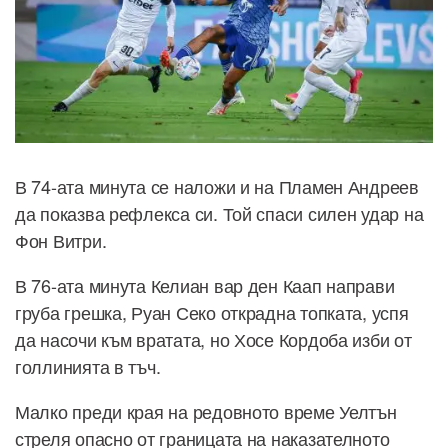
В 74-ата минута се наложи и на Пламен Андреев
да показва рефлекса си. Той спаси силен удар на
Фон Витри.
В 76-ата минута Келиан вар ден Каап направи
груба грешка, Руан Секо открадна топката, успя
да насочи към вратата, но Хосе Кордоба изби от
голлинията в тъч.
Малко преди края на редовното време Уелтън
стреля опасно от границата на наказателното