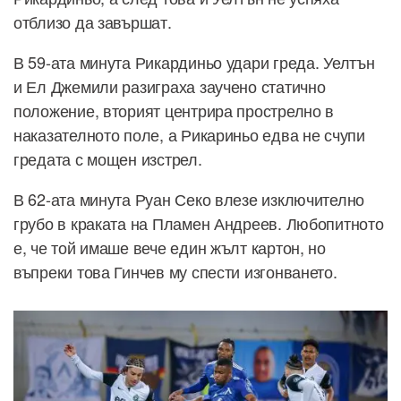
отблизо да завършат.
В 59-ата минута Рикардиньо удари греда. Уелтън
и Ел Джемили разиграха заучено статично
положение, вторият центрира прострелно в
наказателното поле, а Рикариньо едва не счупи
гредата с мощен изстрел.
В 62-ата минута Руан Секо влезе изключително
грубо в краката на Пламен Андреев. Любопитното
е, че той имаше вече един жълт картон, но
въпреки това Гинчев му спести изгонването.