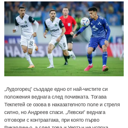
„Лудогорец“ създаде едно от най-чистите си
положения веднага след почивката. Тогава
Текпетей се озова в наказателното поле и стреля
силно, но Андреев спаси. „Левски“ веднага
отговори с контраатака, при която първо
Рикардиньо, а след това и Уелтън не успяха