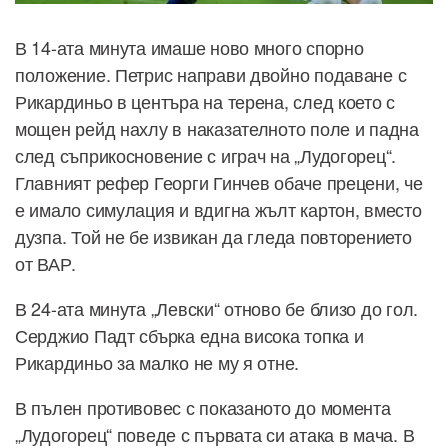
В 14-ата минута имаше ново много спорно
положение. Петрис направи двойно подаване с
Рикардиньо в центъра на терена, след което с
мощен рейд нахлу в наказателното поле и падна
след съприкосновение с играч на „Лудогорец“.
Главният рефер Георги Гинчев обаче прецени, че
е имало симулация и вдигна жълт картон, вместо
дузпа. Той не бе извикан да гледа повторението
от ВАР.
В 24-ата минута „Левски“ отново бе близо до гол.
Серджио Падт сбърка една висока топка и
Рикардиньо за малко не му я отне.
В пълен противовес с показаното до момента
„Лудогорец“ поведе с първата си атака в мача. В