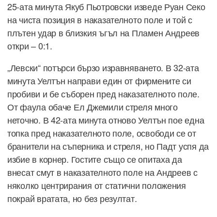
25-ата минута Якуб Пьотровски изведе Руан Секо
на чиста позиция в наказателното поле и той с
плътен удар в близкия ъгъл на Пламен Андреев
откри – 0:1.
„Левски“ потърси бързо изравняването. В 32-ата
минута Уелтън направи един от фирмените си
пробиви и бе съборен пред наказателното поле.
От фаула обаче Ел Джемили стреля много
неточно. В 42-ата минута отново Уелтън пое една
топка пред наказателното поле, освободи се от
бранители на съперника и стреля, но Падт успя да
избие в корнер. Гостите също се опитаха да
внесат смут в наказателното поле на Андреев с
няколко центрирания от статични положения
покрай вратата, но без резултат.