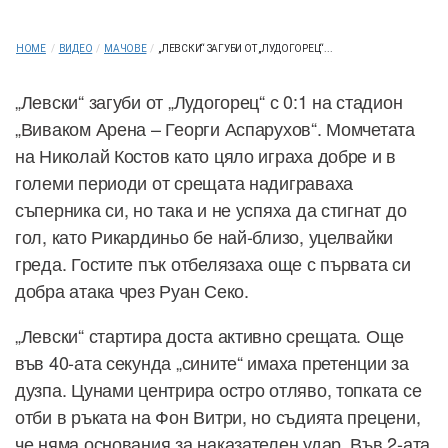
HOME
/
ВИДЕО
/
МАЧОВЕ
/
„ЛЕВСКИ“ ЗАГУБИ ОТ „ЛУДОГОРЕЦ“...
„Левски“ загуби от „Лудогорец“ с 0:1 на стадион
„Виваком Арена – Георги Аспарухов“. Момчетата
на Николай Костов като цяло играха добре и в
големи периоди от срещата надиграваха
съперника си, но така и не успяха да стигнат до
гол, като Рикардиньо бе най-близо, уцелвайки
греда. Гостите пък отбелязаха още с първата си
добра атака чрез Руан Секо.
„Левски“ стартира доста активно срещата. Още
във 40-ата секунда „сините“ имаха претенции за
дузпа. Цунами центрира остро отляво, топката се
отби в ръката на Фон Витри, но съдията прецени,
че няма основания за наказателен удар. Във 2-ата