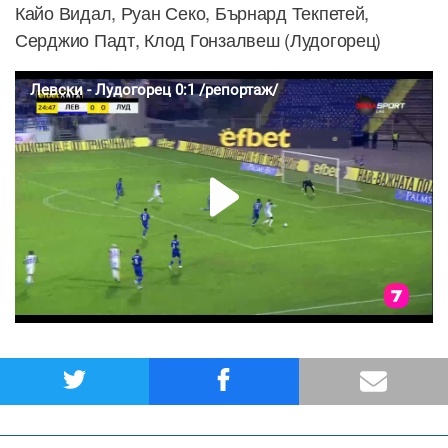
Кайо Видал, Руан Секо, Бърнард Текпетей,
Серджио Падт, Клод Гонзалвеш (Лудогорец)