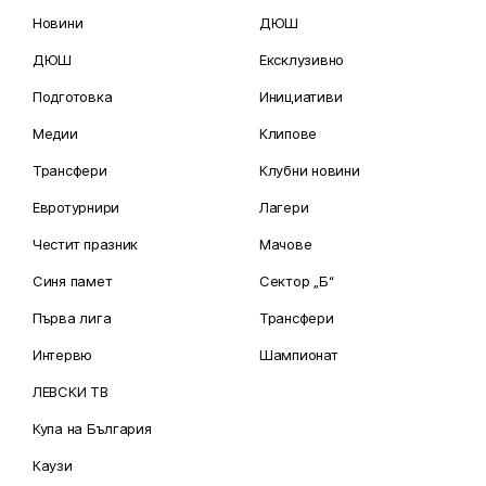
Новини
ДЮШ
ДЮШ
Ексклузивно
Подготовка
Инициативи
Медии
Клипове
Трансфери
Клубни новини
Евротурнири
Лагери
Честит празник
Мачове
Синя памет
Сектор „Б“
Първа лига
Трансфери
Интервю
Шампионат
ЛЕВСКИ ТВ
Купа на България
Каузи