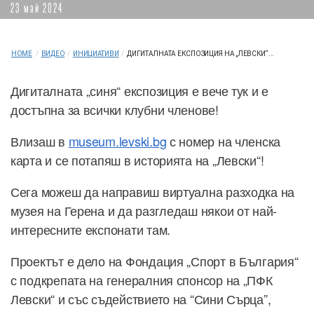
23 май 2024
HOME
/
ВИДЕО
/
ИНИЦИАТИВИ
/
ДИГИТАЛНАТА ЕКСПОЗИЦИЯ НА „ЛЕВСКИ“...
Дигиталната „синя“ експозиция е вече тук и е
достъпна за всички клубни членове!
Влизаш в
museum.levski.bg
с номер на членска
карта и се потапяш в историята на „Левски“!
Сега можеш да направиш виртуална разходка на
музея на Герена и да разгледаш някои от най-
интересните експонати там.
Проектът е дело на Фондация „Спорт в България“
с подкрепата на генералния спонсор на „ПФК
Левски“ и със съдействието на “Сини Сърца”,