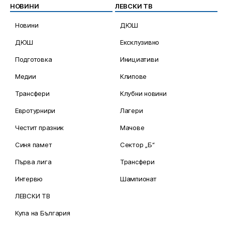
НОВИНИ
ЛЕВСКИ ТВ
Новини
ДЮШ
ДЮШ
Ексклузивно
Подготовка
Инициативи
Медии
Клипове
Трансфери
Клубни новини
Евротурнири
Лагери
Честит празник
Мачове
Синя памет
Сектор „Б“
Първа лига
Трансфери
Интервю
Шампионат
ЛЕВСКИ ТВ
Купа на България