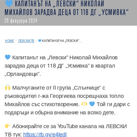
КАПИТАНЪТ НА „ЛЕВСКИ“ НИКОЛАЙ
МИХАЙЛОВ ЗАРАДВА ДЕЦА ОТ 118 ДГ „УСМИВКА“
28 февруари 2024
HOME
/
ЛЕВСКИ ТВ
/
КАПИТАНЪТ НА „ЛЕВСКИ“...
Капитанът на „Левски“ Николай Михайлов
зарадва деца от 118 ДГ „Усмивка“ в квартал
„Орландовци“.
Малчуганите от II група „Слънчице“ с
ръководител г-жа Георгиева посрещнаха топло
Михайлов със стихотворение.
Той ги дари с
подаръци и обърна внимание на всяко дете.
Абонирайте се за YouTube канала на ЛЕВСКИ
ТВ тук:
https://rb.gy/e4ledi