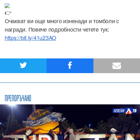
Очакват ви още много изненади и томболи с
награди. Повече подробности четете тук:
https://bit.ly/41u23AO
ПРЕПОРЪЧАНО