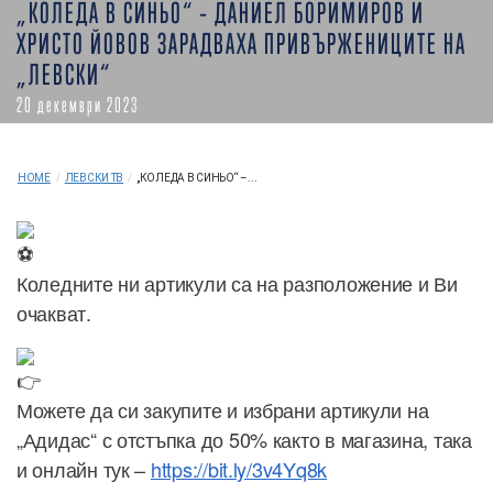
„КОЛЕДА В СИНЬО“ – ДАНИЕЛ БОРИМИРОВ И
ХРИСТО ЙОВОВ ЗАРАДВАХА ПРИВЪРЖЕНИЦИТЕ НА
„ЛЕВСКИ“
20 декември 2023
HOME
/
ЛЕВСКИ ТВ
/
„КОЛЕДА В СИНЬО“ –...
Коледните ни артикули са на разположение и Ви
очакват.
Можете да си закупите и избрани артикули на
„Адидас“ с отстъпка до 50% както в магазина, така
и онлайн тук –
https://bit.ly/3v4Yq8k