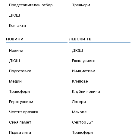
Представителен отбор
Треньори
ДЮШ
Контакти
НОВИНИ
ЛЕВСКИ ТВ
Новини
ДЮШ
ДЮШ
Ексклузивно
Подготовка
Инициативи
Медии
Клипове
Трансфери
Клубни новини
Евротурнири
Лагери
Честит празник
Мачове
Синя памет
Сектор „Б“
Първа лига
Трансфери