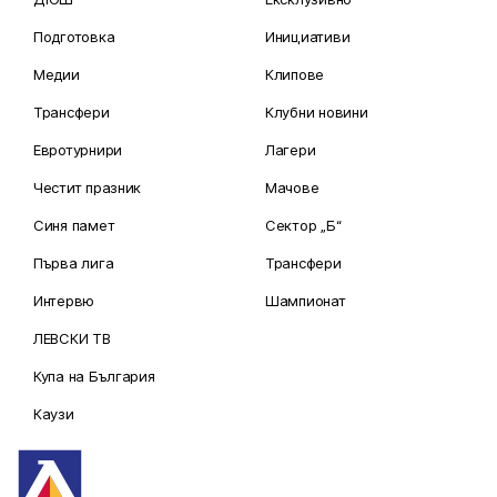
Подготовка
Инициативи
Медии
Клипове
Трансфери
Клубни новини
Евротурнири
Лагери
Честит празник
Мачове
Синя памет
Сектор „Б“
Първа лига
Трансфери
Интервю
Шампионат
ЛЕВСКИ ТВ
Купа на България
Каузи