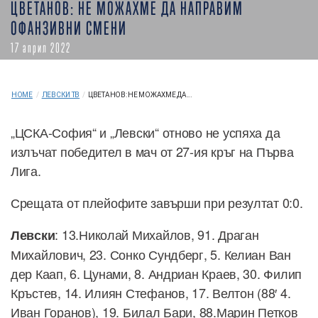
ЦВЕТАНОВ: НЕ МОЖАХМЕ ДА НАПРАВИМ
ОФАНЗИВНИ СМЕНИ
17 април 2022
HOME
/
ЛЕВСКИ ТВ
/
ЦВЕТАНОВ: НЕ МОЖАХМЕ ДА...
„ЦСКА-София“ и „Левски“ отново не успяха да
излъчат победител в мач от 27-ия кръг на Първа
Лига.
Срещата от плейофите завърши при резултат 0:0.
: 13.Николай Михайлов, 91. Драган
Левски
Михайлович, 23. Сонко Сундберг, 5. Келиан Ван
дер Каап, 6. Цунами, 8. Андриан Краев, 30. Филип
Кръстев, 14. Илиян Стефанов, 17. Велтон (88′ 4.
Иван Горанов), 19. Билал Бари, 88.Марин Петков