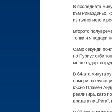
В последната мину
към Рикардиньо, к
изпълнението и реа
Второто полувреме
топка и я подари н
Само секунди по-к
но Пуриус отби топ
мощен удар затрудн
В 64-ата минута х
намери нахлуващия
късно Пламен Андр
реализира, като п
вратата на „Рига“,
В 83-ата минута и