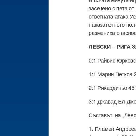
засечено с пета от
ответната атака У
наказателното поле
размениха опаснос
ЛЕВСКИ – РИГА 3
0:1 Райвис Юрковск
1:1 Марин Петков 2
2:1 Рикардиньо 45′ 
3:1 Джавад Ел Дже
Съставът на „Левс
1. Пламен Андреев 