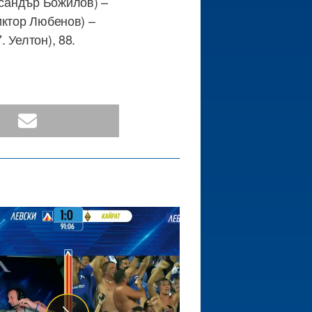
ксандър Божилов) –
Виктор Любенов) –
. Уелтон), 88.