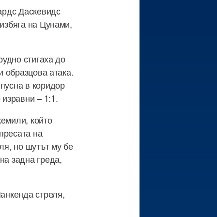
уардс Даскевидс
 избяга на Цунами,
рудно стигаха до
и образцова атака.
 пусна в коридор
 изравни – 1:1.
жемили, който
 пресата на
ля, но шутът му бе
на задна греда,
Манкенда стреля,