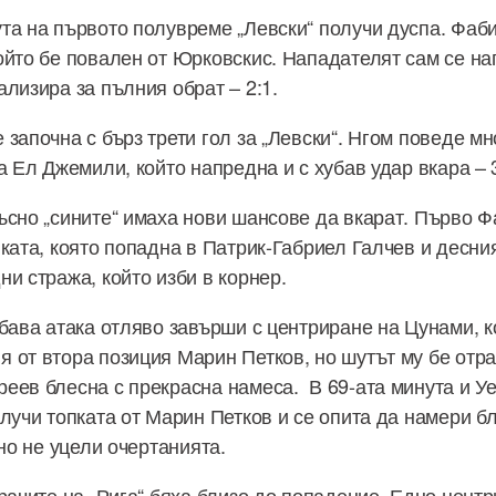
та на първото полувреме „Левски“ получи дуспа. Фаб
ойто бе повален от Юрковскис. Нападателят сам се на
лизира за пълния обрат – 2:1.
 започна с бърз трети гол за „Левски“. Нгом поведе м
а Ел Джемили, който напредна и с хубав удар вкара – 3
ъсно „сините“ имаха нови шансове да вкарат. Първо Ф
ката, която попадна в Патрик-Габриел Галчев и десния
и стража, който изби в корнер.
убава атака отляво завърши с центриране на Цунами, 
 от втора позиция Марин Петков, но шутът му бе отра
еев блесна с прекрасна намеса. В 69-ата минута и У
олучи топката от Марин Петков и се опита да намери б
 но не уцели очертанията.
грачите на „Рига“ бяха близо до попадение. Едно цент