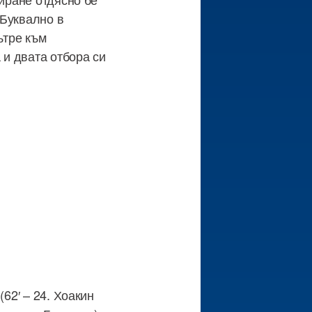
 Буквално в
ътре към
 и двата отбора си
62′ – 24. Хоакин