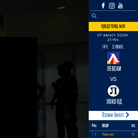
SEARCH BUTTON
Search
for:
предстоящ мач
07 август 2026г.
21:15ч.
14Ч. 51МИН.
ЛЕВСКИ
VS
ЛОКО ПД
Вземи билет
№
ОТБОР
PTS
1
Левски
9