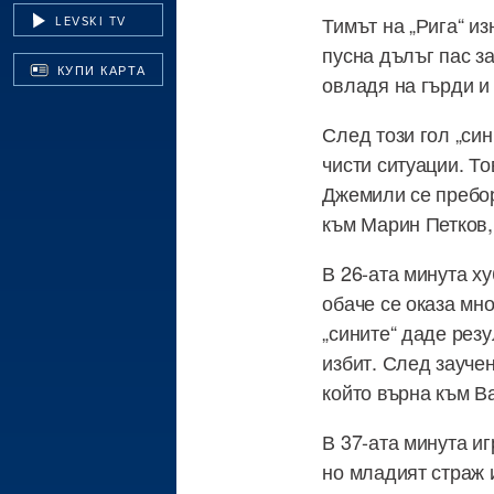
Тимът на „Рига“ и
LEVSKI TV
пусна дълъг пас з
КУПИ КАРТА
овладя на гърди и 
След този гол „син
чисти ситуации. То
Джемили се пребор
към Марин Петков, 
В 26-ата минута х
обаче се оказа мно
„сините“ даде резу
избит. След зауче
който върна към Ва
В 37-ата минута и
но младият страж 