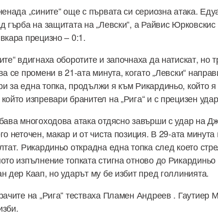
зненада „сините“ още с първата си сериозна атака. Ед
ад гърба на защитата на „Левски“, а Райвис Юрковскис
вкара прецизно – 0:1.
ите“ вдигнаха оборотите и започнаха да натискат, но т
ва се промени в 21-ата минута, когато „Левски“ направ
и за една топка, продължи я към Рикардиньо, който я
който изпревари бранител на „Рига“ и с прецизен удар
убава многоходова атака отдясно завърши с удар на Д
го неточен, макар и от чиста позиция. В 29-ата минута
лтат. Рикардиньо открадна една топка след което стре
ното изпълнение топката стигна отново до Рикардиньо 
н дер Каап, но ударът му бе избит пред голлинията.
грачите на „Рига“ тестваха Пламен Андреев . Гаутиер 
изби.