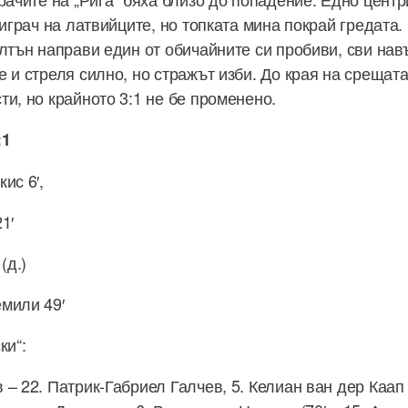
 играч на латвийците, но топката мина покрай гредата.
елтън направи един от обичайните си пробиви, сви нав
 и стреля силно, но стражът изби. До края на срещата
ти, но крайното 3:1 не бе променено.
:1
ис 6′,
1′
(д.)
мили 49′
ки“:
– 22. Патрик-Габриел Галчев, 5. Келиан ван дер Каап (