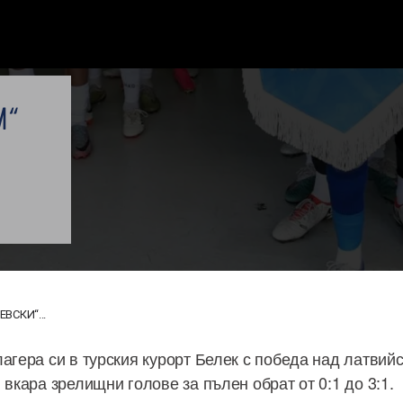
И“
ВСКИ“...
агера си в турския курорт Белек с победа над латвийс
 вкара зрелищни голове за пълен обрат от 0:1 до 3:1.