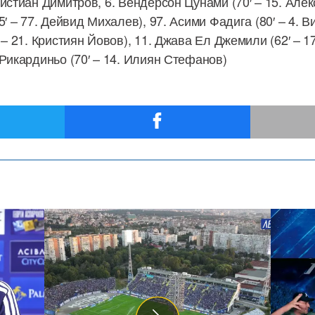
ристиан Димитров, 6. Вендерсон Цунами (70′ – 15. Але
5′ – 77. Дейвид Михалев), 97. Асими Фадига (80′ – 4. 
 – 21. Кристиян Йовов), 11. Джава Ел Джемили (62′ – 17
 Рикардиньо (70′ – 14. Илиян Стефанов)