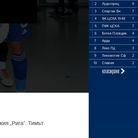
2
Лудогорец
9
3
Спартак Вн
7
4
ФК ЦСКА 1948
7
5
ПФК ЦСКА
7
6
Ботев Пловдив
4
7
Арда
4
8
Локо Пд
3
9
Локомотив Сф
2
10
Славия
2
класиране
кия „Рига“. Тимът