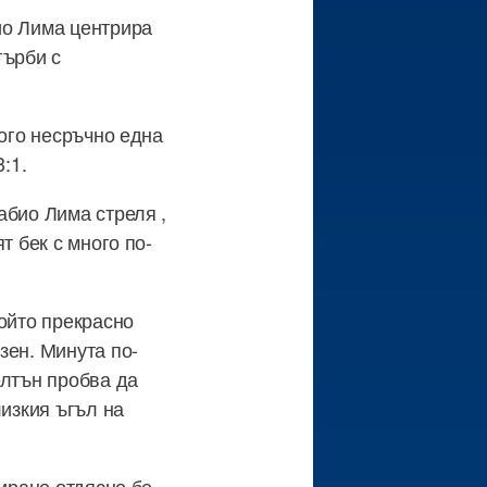
ио Лима центрира
гърби с
ного несръчно една
:1.
абио Лима стреля ,
т бек с много по-
който прекрасно
зен. Минута по-
елтън пробва да
лизкия ъгъл на
риране отдясно бе