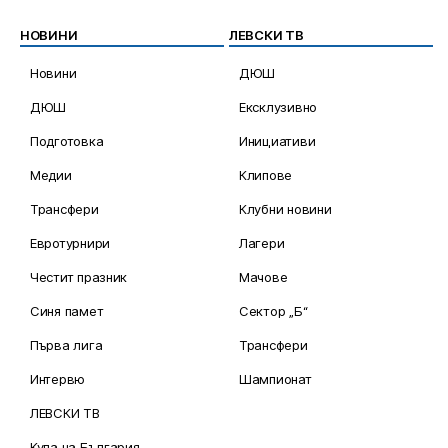
НОВИНИ
ЛЕВСКИ ТВ
Новини
ДЮШ
ДЮШ
Ексклузивно
Подготовка
Инициативи
Медии
Клипове
Трансфери
Клубни новини
Евротурнири
Лагери
Честит празник
Мачове
Синя памет
Сектор „Б“
Първа лига
Трансфери
Интервю
Шампионат
ЛЕВСКИ ТВ
Купа на България