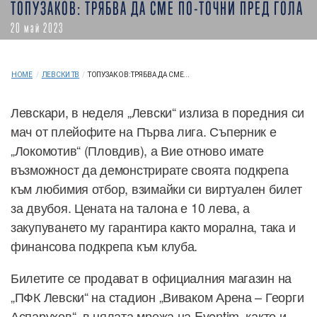
ТОПУЗАКОВ: ТРЯБВА ДА СМЕ ПО-ТОЧНИ ПРЕД ГОЛА
20 май 2023
HOME
/
ЛЕВСКИ ТВ
/
ТОПУЗАКОВ: ТРЯБВА ДА СМЕ...
Левскари, в неделя „Левски“ излиза в поредния си
мач от плейофите на Първа лига. Съперник е
„Локомотив“ (Пловдив), а Вие отново имате
възможност да демонстрирате своята подкрепа
към любимия отбор, взимайки си виртуален билет
за двубоя. Цената на талона е 10 лева, а
закупуването му гарантира както морална, така и
финансова подкрепа към клуба.
Билетите се продават в официалния магазин на
„ПФК Левски“ на стадион „Виваком Арена – Георги
Аспарухов“, в цялата мрежа на Eventim, както и