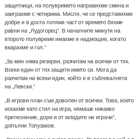
защитници, на полувремето направихме смяна и
заиграхме с четирима. Мисля, че се представихме
добре и в доста голяма част от времето бяхме
равни на „Лудогорец“. В началните минути на
второто полувреме имахме и надмощие, когато
вкарахме и гол.“
„За мен няма резерви, разчитам на всички от тях.
Всеки един от тях защити името си. Мога да
разчитам на всеки един, който е в съблекалнята
на „Левски.“
„В игрови план съм доволен от всички. Това, което
искахме като стил на игра, нямаше никакво
притеснение, дори и от младите ни играчи“,
допълни Топузаков.
„Всеки един мач е супер важен. Въпросът е кой е в