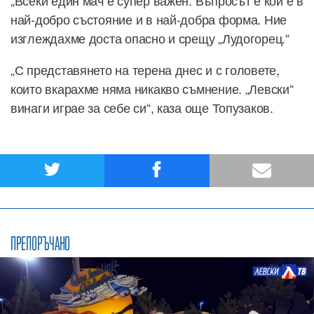
най-добро състояние и в най-добра форма. Ние
изглеждахме доста опасно и срещу „Лудогорец.“
„С представянето на терена днес и с головете,
които вкарахме няма никакво съмнение. „Левски“
винаги играе за себе си“, каза още Топузаков.
ПРЕПОРЪЧАНО