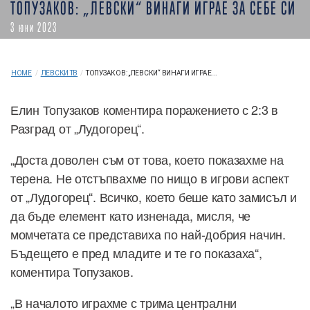
ТОПУЗАКОВ: „ЛЕВСКИ“ ВИНАГИ ИГРАЕ ЗА СЕБЕ СИ
3 юни 2023
HOME
/
ЛЕВСКИ ТВ
/
ТОПУЗАКОВ: „ЛЕВСКИ“ ВИНАГИ ИГРАЕ...
Елин Топузаков коментира поражението с 2:3 в
Разград от „Лудогорец“.
„Доста доволен съм от това, което показахме на
терена. Не отстъпвахме по нищо в игрови аспект
от „Лудогорец“. Всичко, което беше като замисъл и
да бъде елемент като изненада, мисля, че
момчетата се представиха по най-добрия начин.
Бъдещето е пред младите и те го показаха“,
коментира Топузаков.
„В началото играхме с трима централни