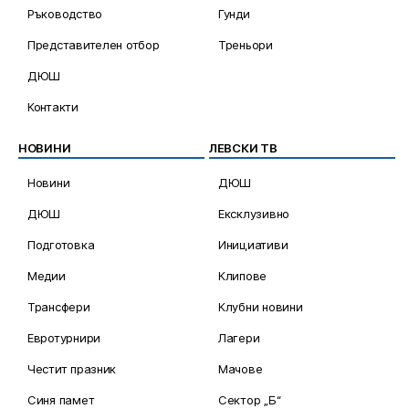
Ръководство
Гунди
Представителен отбор
Треньори
ДЮШ
Контакти
НОВИНИ
ЛЕВСКИ ТВ
Новини
ДЮШ
ДЮШ
Ексклузивно
Подготовка
Инициативи
Медии
Клипове
Трансфери
Клубни новини
Евротурнири
Лагери
Честит празник
Мачове
Синя памет
Сектор „Б“