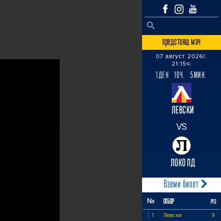
SEARCH BUTTON
Search
for:
предстоящ мач
07 август 2026г.
21:15ч.
1ДЕН 10Ч. 5МИН.
ЛЕВСКИ
VS
ЛОКО ПД
Вземи билет
№
ОТБОР
PTS
1
Левски
9