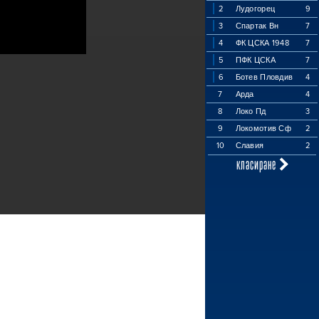
2
Лудогорец
9
3
Спартак Вн
7
4
ФК ЦСКА 1948
7
5
ПФК ЦСКА
7
6
Ботев Пловдив
4
7
Арда
4
8
Локо Пд
3
9
Локомотив Сф
2
10
Славия
2
класиране