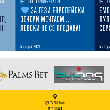
НАТ
ЕВРОТУРНИРИ/ВИДЕО
Е
ЗА ТЕЗИ ЕВРОПЕЙСКИ
ЕМО
ОЛ,
ВЕЧЕРИ МЕЧТАЕМ...
ЛУЛ
ЕН
ЛЕВСКИ НЕ СЕ ПРЕДАВА!
СЕР
5 август 2026
5 авгу
ЦЕНТРАЛЕН ОФИС
1517, СОФИЯ