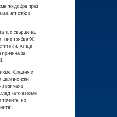
хме по-добре през
 Нашият отбор
тата е свършена,
а. Ние трябва 90
тите си. Аз ще
а причина за
й.
дихме. Славия е
за шампионски
чи взимаха
След като взехме
 точките, но
ните“.