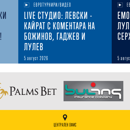
ЕВРОТУРНИРИ/ВИДЕО
Е
КИ
LIVE СТУДИО: ЛЕВСКИ -
ЕМО
КАЙРАТ С КОМЕНТАРА НА
ЛУЛ
!
БОЖИНОВ, ГАДЖЕВ И
СЕР
ЛУЛЕВ
5 август 2026
5 авгу
ЦЕНТРАЛЕН ОФИС