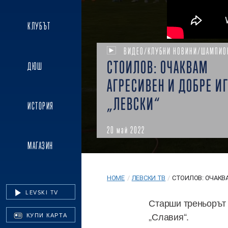
КЛУБЪТ
ВИДЕО/КЛУБНИ НОВИНИ/ШАМПИО
СТОИЛОВ: ОЧАКВАМ
ДЮШ
АГРЕСИВЕН И ДОБРЕ И
„ЛЕВСКИ“
ИСТОРИЯ
20 май 2022
МАГАЗИН
HOME
/
ЛЕВСКИ ТВ
/
СТОИЛОВ: ОЧАКВА
LEVSKI TV
Старши треньорът 
„Славия“.
КУПИ КАРТА