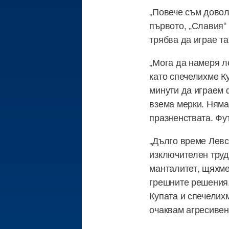
„Повече съм довол
първото, „Славия“
трябва да играе та
„Мога да намеря л
като спечелихме Ку
минути да играем 
взема мерки. Няма
празненствата. Фу
„Дълго време Левс
изключителен труд
манталитет, щяхме
грешните решения.
Купата и спечелихм
очаквам агресивен 