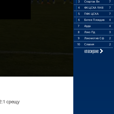
3
Спартак Вн
7
4
ФК ЦСКА 1948
7
5
ПФК ЦСКА
7
6
Ботев Пловдив
4
7
Арда
4
8
Локо Пд
3
9
Локомотив Сф
2
10
Славия
2
класиране
2:1 срещу