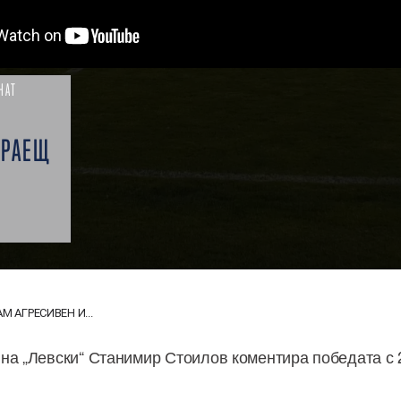
НАТ
ГРАЕЩ
М АГРЕСИВЕН И...
на „Левски“ Станимир Стоилов коментира победата с 