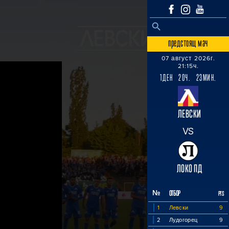
SEARCH BUTTON
Search
for:
предстоящ мач
07 август 2026г.
21:15ч.
1ДЕН 20Ч. 23МИН.
ЛЕВСКИ
VS
ЛОКО ПД
№
ОТБОР
PTS
1
Левски
9
2
Лудогорец
9