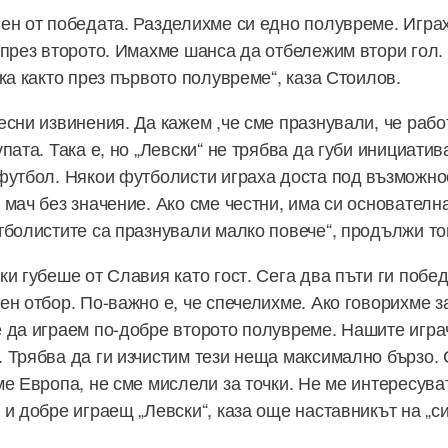
ен от победата. Разделихме си едно полувреме. Игра
 през второто. Имахме шанса да отбележим втори гол.
ка както през първото полувреме“, каза Стоилов.
есни извинения. Да кажем ,че сме празнували, че рабо
пата. Така е, но „Левски“ не трябва да губи инициатив
футбол. Някои футболисти играха доста под възможнос
 мач без значение. Ако сме честни, има си основателн
тболистите са празнували малко повече“, продължи то
ки губеше от Славия като гост. Сега два пъти ги побе
ен отбор. По-важно е, че спечелихме. Ако говорихме 
 да играем по-добре второто полувреме. Нашите игра
 Трябва да ги изчистим тези неща максимално бързо. 
е Европа, не сме мислели за точки. Не ме интересуват
и добре играещ „Левски“, каза още наставникът на „си