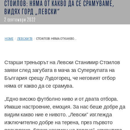
СТОИЛОВ: НЯМА ОТ КАКВО ДА СЕ СРАМУВАМЕ,
ВИДЯХ ГОРД „ЛЕВСКИ“
2 септември 2022
HOME
/
ЛЕВСКИ ТВ
/
СТОИЛОВ: НЯМА ОТ КАКВО...
Старши треньорът на Левски Станимир Стоилов
заяви след загубата в мача за Суперкупата на
България срещу Лудогорец, че неговият отбор
няма от какво да се срамува.
„Едно високо футболно ниво и от двата отбора.
Имаше настроение, емоция. За нас беше добре да
видим какво ние е нивото. „Левски“ изглежда
изключително добре на терена, през първото
полувреме, бяхме хегемон на терена“, коментира