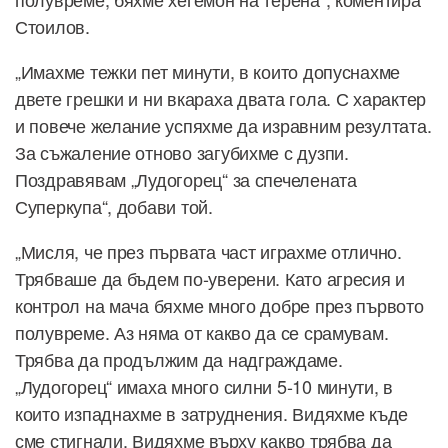
Стоилов.
„Имахме тежки пет минути, в които допуснахме
двете грешки и ни вкараха двата гола. С характер
и повече желание успяхме да изравним резултата.
За съжаление отново загубихме с дузпи.
Поздравявам „Лудогорец“ за спечелената
Суперкупа“, добави той.
„Мисля, че през първата част играхме отлично.
Трябваше да бъдем по-уверени. Като агресия и
контрол на мача бяхме много добре през първото
полувреме. Аз няма от какво да се срамувам.
Трябва да продължим да надграждаме.
„Лудогорец“ имаха много силни 5-10 минути, в
които изпаднахме в затруднения. Видяхме къде
сме стигнали. Видяхме върху какво трябва да