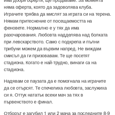
няма оферта, която да задоволява клуба.
Играчите трябва да мислят за играта си на терена.
Нямам притеснение от посещаемостта на
феновете. Нормално е у тях да има
разочарования. Любовта надделява над болката
при левскарството. Само с подкрепа и пълни
трибуни можем да вървим напред. Не виждам
смисъл да ги призовавам. Те ще посетят
стадиона. Когато е най-трудно, винаги са на
стадиона.
Надявам се паузата да е помогнала на играчите
да се отърсят. Те спечелиха любовта, заслужиха
си я. Оттук нататък всеки мач за тях в
първенството е финал.
Отборът е загубил 1 или 2 мача за последните 8-9