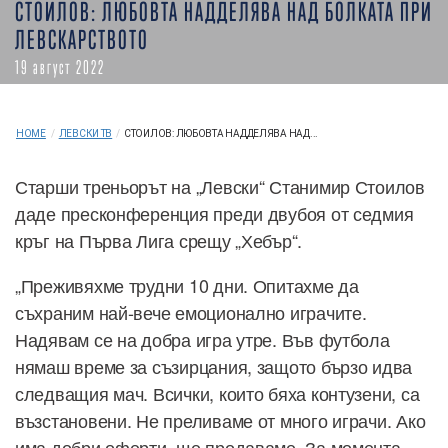
СТОИЛОВ: ЛЮБОВТА НАДДЕЛЯВА НАД БОЛКАТА ПРИ
ЛЕВСКАРСТВОТО
19 август 2022
HOME
/
ЛЕВСКИ ТВ
/
СТОИЛОВ: ЛЮБОВТА НАДДЕЛЯВА НАД...
Старши треньорът на „Левски“ Станимир Стоилов
даде пресконференция преди двубоя от седмия
кръг на Първа Лига срещу „Хебър“.
„Преживяхме трудни 10 дни. Опитахме да
съхраним най-вече емоционално играчите.
Надявам се на добра игра утре. Във футбола
нямаш време за съзирцания, защото бързо идва
следващия мач. Всички, които бяха контузени, са
възстановени. Не преливаме от много играчи. Ако
има добри оферти, ще продаваме. За момента