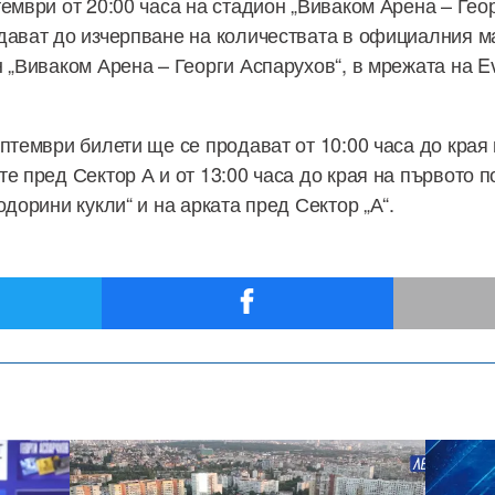
ември от 20:00 часа на стадион „Виваком Арена – Гео
дават до изчерпване на количествата в официалния м
 „Виваком Арена – Георги Аспарухов“, в мрежата на E
ептември билети ще се продават от 10:00 часа до края
те пред Сектор А и от 13:00 часа до края на първото 
одорини кукли“ и на арката пред Сектор „А“.