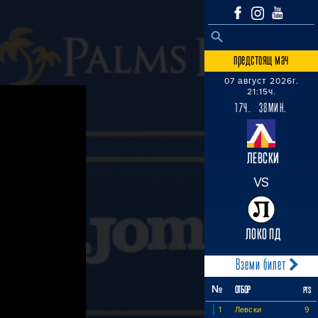
SEARCH BUTTON
Search
for:
предстоящ мач
07 август 2026г.
21:15ч.
17Ч. 38МИН.
ЛЕВСКИ
VS
ЛОКО ПД
Вземи билет
№
ОТБОР
PTS
1
Левски
9