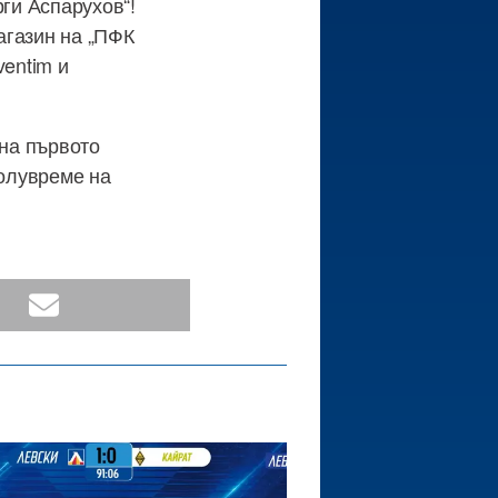
рги Аспарухов“!
агазин на „ПФК
ventim и
 на първото
полувреме на