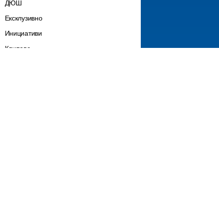
ДЮШ
Ексклузивно
Инициативи
Клипове
Клубни новини
Лагери
Мачове
Сектор „Б“
Трансфери
Шампионат