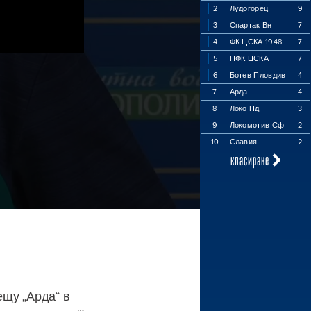
2
Лудогорец
9
3
Спартак Вн
7
4
ФК ЦСКА 1948
7
5
ПФК ЦСКА
7
6
Ботев Пловдив
4
7
Арда
4
8
Локо Пд
3
9
Локомотив Сф
2
10
Славия
2
класиране
ещу „Арда“ в