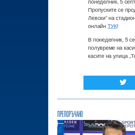
понеделник, 5 септ
Пропуските се про
Левски“ на стадион
онлайн
ТУК
!
В понеделник, 5 с
полувреме на каси
касите на улица „Т
ПРЕПОРЪЧАНО