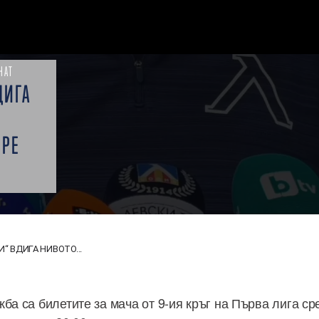
НАТ
ДИГА
Ч
БРЕ
“ ВДИГА НИВОТО...
ба са билетите за мача от 9-ия кръг на Първа лига ср