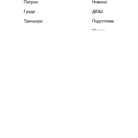
Патрон
Новини
Гунди
ДЮШ
Треньори
Подготовка
Медии
Трансфери
Евротурнири
Честит празник
Синя памет
Първа лига
Интервю
ЛЕВСКИ ТВ
Купа на България
Каузи