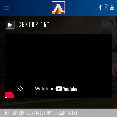
СЕКТОР "Б"
КЛУБНИ НОВИНИ/СЕКТОР "Б"/ШАМПИОНАТ