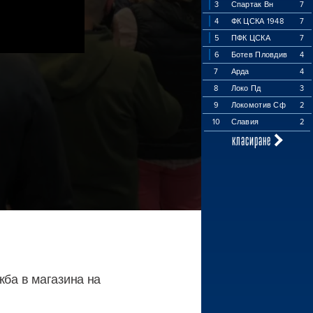
3
Спартак Вн
7
4
ФК ЦСКА 1948
7
5
ПФК ЦСКА
7
6
Ботев Пловдив
4
7
Арда
4
8
Локо Пд
3
9
Локомотив Сф
2
10
Славия
2
класиране
жба в магазина на