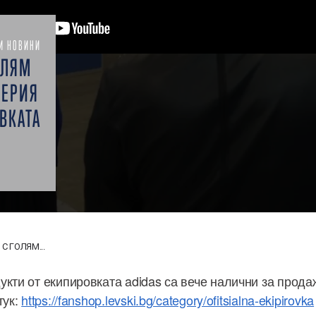
И НОВИНИ
ОЛЯМ
СЕРИЯ
ВКАТА
С ГОЛЯМ...
укти от екипировката adidas са вече налични за прода
тук:
https://fanshop.levski.bg/category/ofitsialna-ekipirovka