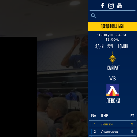
SEARCH BUTTON
Search
for:
предстоящ мач
11 август 2026г.
18:00ч.
3ДНИ 22Ч. 10МИН.
КАЙРАТ
VS
ЛЕВСКИ
№
ОТБОР
PTS
1
Левски
9
2
Лудогорец
9