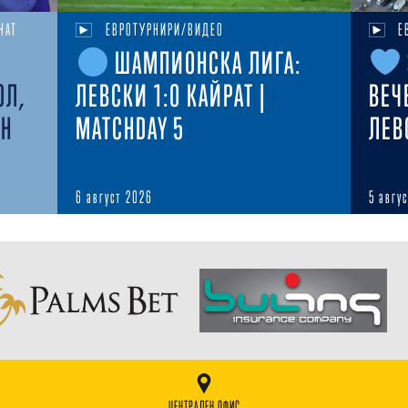
НАТ
ЕВРОТУРНИРИ/ВИДЕО
Е
ШАМПИОНСКА ЛИГА:
ОЛ,
ЛЕВСКИ 1:0 КАЙРАТ |
ВЕЧ
ЕН
MATCHDAY 5
ЛЕВ
6 август 2026
5 авгу
ЦЕНТРАЛЕН ОФИС