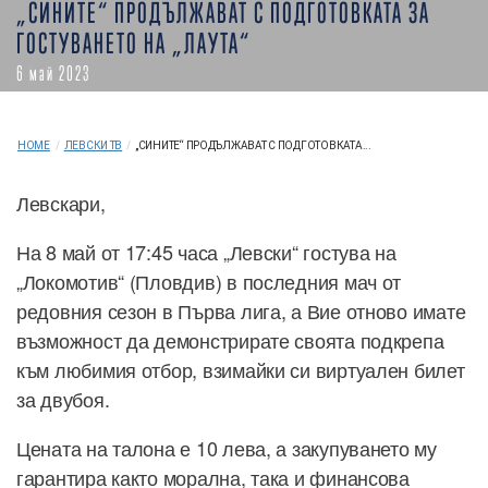
„СИНИТЕ“ ПРОДЪЛЖАВАТ С ПОДГОТОВКАТА ЗА
ГОСТУВАНЕТО НА „ЛАУТА“
6 май 2023
HOME
/
ЛЕВСКИ ТВ
/
„СИНИТЕ“ ПРОДЪЛЖАВАТ С ПОДГОТОВКАТА...
Левскари,
На 8 май от 17:45 часа „Левски“ гостува на
„Локомотив“ (Пловдив) в последния мач от
редовния сезон в Първа лига, а Вие отново имате
възможност да демонстрирате своята подкрепа
към любимия отбор, взимайки си виртуален билет
за двубоя.
Цената на талона е 10 лева, а закупуването му
гарантира както морална, така и финансова