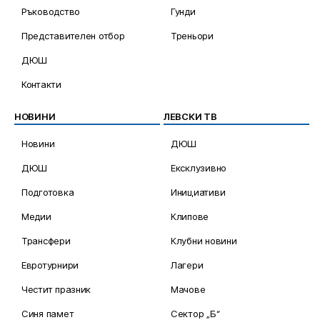
Ръководство
Гунди
Представителен отбор
Треньори
ДЮШ
Контакти
НОВИНИ
ЛЕВСКИ ТВ
Новини
ДЮШ
ДЮШ
Ексклузивно
Подготовка
Инициативи
Медии
Клипове
Трансфери
Клубни новини
Евротурнири
Лагери
Честит празник
Мачове
Синя памет
Сектор „Б“