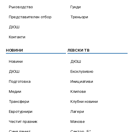
Ръководство
Гунди
Представителен отбор
Треньори
ДЮШ
Контакти
НОВИНИ
ЛЕВСКИ ТВ
Новини
ДЮШ
ДЮШ
Ексклузивно
Подготовка
Инициативи
Медии
Клипове
Трансфери
Клубни новини
Евротурнири
Лагери
Честит празник
Мачове
Синя памет
Сектор „Б“