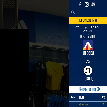
SEARCH BUTTON
Search
for:
предстоящ мач
07 август 2026г.
21:15ч.
16Ч. 9МИН.
ЛЕВСКИ
VS
ЛОКО ПД
Вземи билет
№
ОТБОР
PTS
1
Левски
9