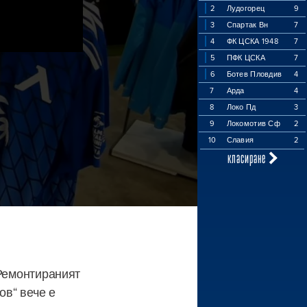
2
Лудогорец
9
3
Спартак Вн
7
4
ФК ЦСКА 1948
7
5
ПФК ЦСКА
7
6
Ботев Пловдив
4
7
Арда
4
8
Локо Пд
3
9
Локомотив Сф
2
10
Славия
2
класиране
i Ремонтираният
ов“ вече е