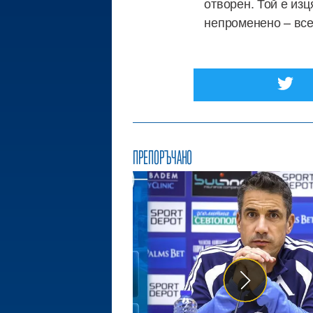
отворен. Той е изц
непроменено – всек
ПРЕПОРЪЧАНО