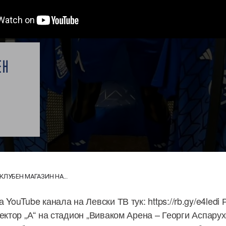
ЕН
ЛУБЕН МАГАЗИН НА...
 YouTube канала на Левски ТВ тук: https://rb.gy/e4led
ектор „А“ на стадион „Виваком Арена – Георги Аспарух